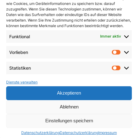
wie Cookies, um Geräteinformationen zu speichern bzw. darauf
zuzugreifen. Wenn Sie diesen Technologien zustimmen, können wir
Daten wie das Surfverhalten oder eindeutige IDs auf dieser Website
verarbeiten. Wenn Sie Ihre Zustimmung nicht erteilen oder zurückziehen,
können bestimmte Merkmale und Funktionen beeinträchtigt werden.
Funktional
Immer aktiv
Pracht und Demut
Communio
Vorlieben
Vorlie
5,90
€
19,95
€
Statistiken
Statist
In den Warenkorb
In den Warenkorb
Dienste verwalten
Akzeptieren
Ablehnen
Einstellungen speichern
Datenschutzerklärung
Datenschutzerklärung
Impressum