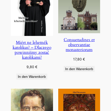
Consuetudines et
Miért ne lehetnék
observantiae
katolikus? – Dlaczego
monasteriorum
powinniśmy zostać
katolikami?
17,80
€
9,80
€
In den Warenkorb
In den Warenkorb