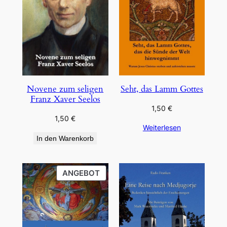
Novene zum seligen
Seht, das Lamm Gottes
Franz Xaver Seelos
1,50
€
1,50
€
Weiterlesen
In den Warenkorb
PRODUKT
ANGEBOT
IM
ANGEBOT