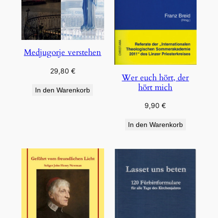
Medjugorje verstehen
29,80
€
Wer euch hört, der
hört mich
In den Warenkorb
9,90
€
In den Warenkorb