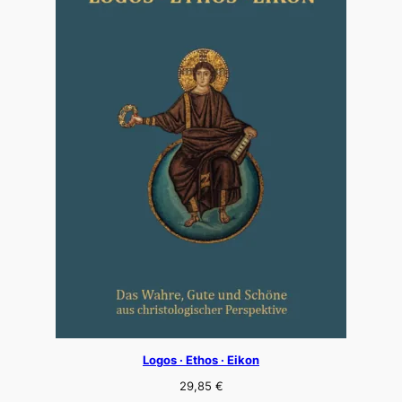
Logos · Ethos · Eikon
29,85
€