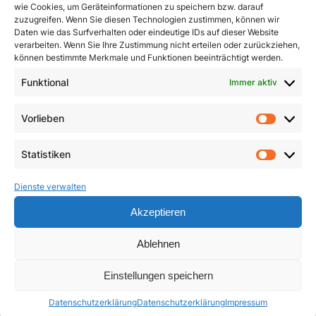
wie Cookies, um Geräteinformationen zu speichern bzw. darauf
zuzugreifen. Wenn Sie diesen Technologien zustimmen, können wir
Daten wie das Surfverhalten oder eindeutige IDs auf dieser Website
verarbeiten. Wenn Sie Ihre Zustimmung nicht erteilen oder zurückziehen,
können bestimmte Merkmale und Funktionen beeinträchtigt werden.
Den Kreuzweg beten
Funktional
Immer aktiv
Leben aus der Fülle des
Glaubens
1,50
€
Vorlieben
Vorlie
19,95
€
In den Warenkorb
Statistiken
Weiterlesen
Statist
Dienste verwalten
Akzeptieren
Ablehnen
Einstellungen speichern
Datenschutzerklärung
Datenschutzerklärung
Impressum