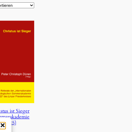
stus ist Sieger
mmerakademie
2025)