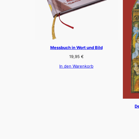
Messbuch in Wort und Bild
19,95
€
In den Warenkorb
De