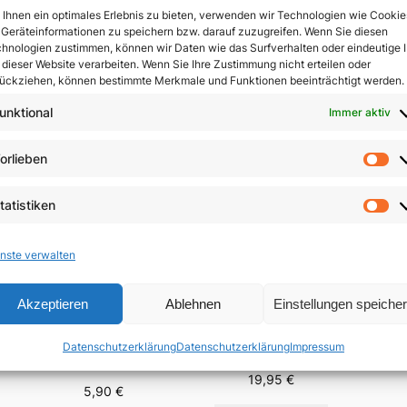
Ihnen ein optimales Erlebnis zu bieten, verwenden wir Technologien wie Cookie
Geräteinformationen zu speichern bzw. darauf zuzugreifen. Wenn Sie diesen
In 
hnologien zustimmen, können wir Daten wie das Surfverhalten oder eindeutige 
 dieser Website verarbeiten. Wenn Sie Ihre Zustimmung nicht erteilen oder
ückziehen, können bestimmte Merkmale und Funktionen beeinträchtigt werden.
unktional
Immer aktiv
orlieben
Vo
tatistiken
St
nste verwalten
Akzeptieren
Ablehnen
Einstellungen speiche
Der 
Menschsein zwischen
Fest-
Das Evangelium
Himmel und Erde
Datenschutzerklärung
Datenschutzerklärung
Impressum
Brä
anders verkünden
n
19,95
€
5,90
€