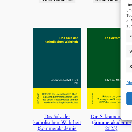
Um 
um 
Tec
auf
zur
F
V
S
Die
Die Sakramentalie
Das Salz der
(Sommerakademie
katholischen Wahrheit
2023)
(Sommerakademie