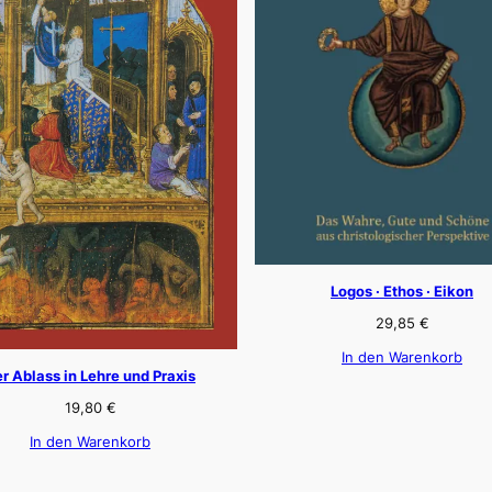
Logos · Ethos · Eikon
29,85
€
In den Warenkorb
r Ablass in Lehre und Praxis
19,80
€
In den Warenkorb