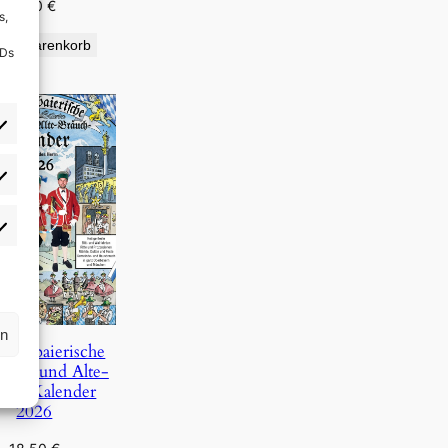
9,90
€
s,
den Warenkorb
IDs
rlieben
atistiken
rn
Oberbaierische
Täg- und Alte-
uch-Kalender
2026