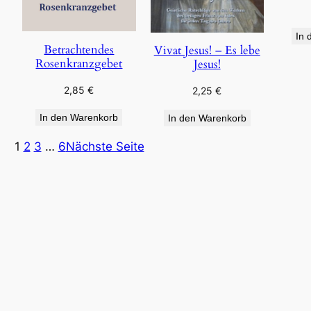
In 
Betrachtendes
Vivat Jesus! – Es lebe
Rosenkranzgebet
Jesus!
2,85
€
2,25
€
In den Warenkorb
In den Warenkorb
1
2
3
…
6
Nächste Seite