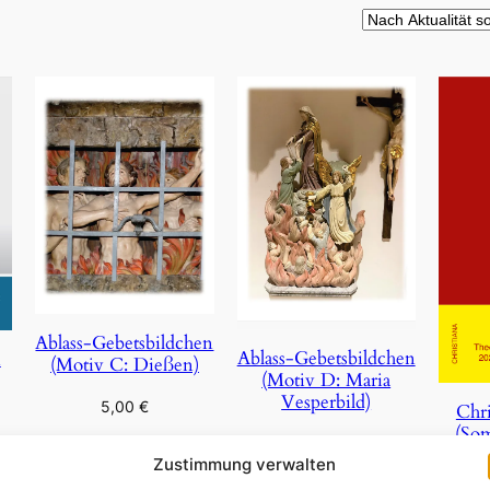
Ablass-Gebetsbildchen
Ablass-Gebetsbildchen
n
(Motiv C: Dießen)
(Motiv D: Maria
Vesperbild)
5,00
€
Chri
(So
5,00
€
In den Warenkorb
Zustimmung verwalten
In den Warenkorb