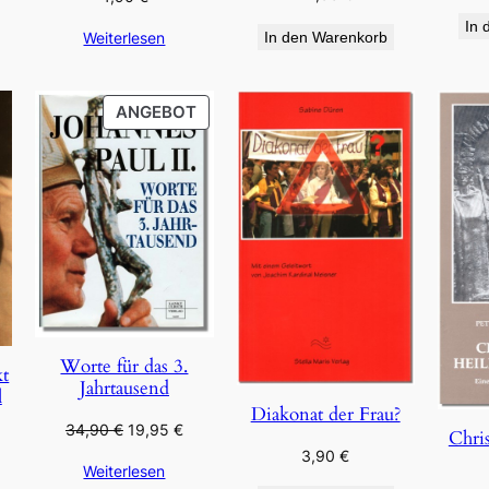
In 
Weiterlesen
In den Warenkorb
PRODUKT
ANGEBOT
IM
ANGEBOT
Worte für das 3.
kt
Jahrtausend
l
Diakonat der Frau?
Ursprünglicher
Aktueller
34,90
€
19,95
€
Chris
Preis
Preis
3,90
€
Weiterlesen
war:
ist: