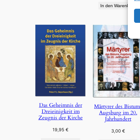
In den Warenkorb
Das Geheimnis der
Märtyrer des Bistum
Dreieinigkeit im
Augsburg im 20.
Zeugnis der Kirche
Jahrhundert
19,95
€
3,00
€