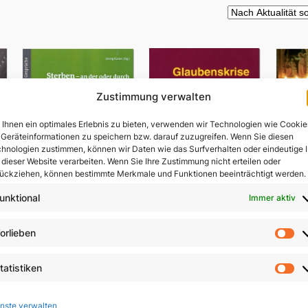
Zustimmung verwalten
Ihnen ein optimales Erlebnis zu bieten, verwenden wir Technologien wie Cookie
Geräteinformationen zu speichern bzw. darauf zuzugreifen. Wenn Sie diesen
hnologien zustimmen, können wir Daten wie das Surfverhalten oder eindeutige 
 dieser Website verarbeiten. Wenn Sie Ihre Zustimmung nicht erteilen oder
ückziehen, können bestimmte Merkmale und Funktionen beeinträchtigt werden.
unktional
Immer aktiv
Sterben – an der oder
orlieben
V
durch die Hand des
Vo
Menschen?
Glaubenskrise und
ls
tatistiken
Seelsorge
St
9,80
€
In 
9,90
€
nste verwalten
In den Warenkorb