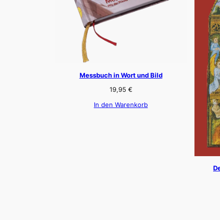
Messbuch in Wort und Bild
19,95
€
In den Warenkorb
De