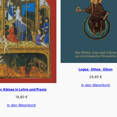
Logos · Ethos · Eikon
29,85
€
In den Warenkorb
r Ablass in Lehre und Praxis
19,80
€
In den Warenkorb