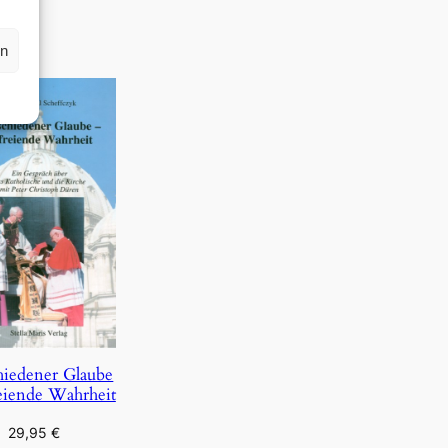
rn
hiedener Glaube
eiende Wahrheit
29,95
€