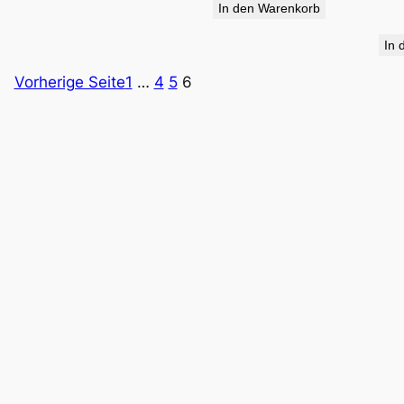
In den Warenkorb
34,90 €
19,95 €.
In 
Vorherige Seite
1
…
4
5
6