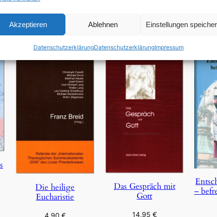
In den Warenkorb
Akzeptieren
Ablehnen
Einstellungen speiche
Datenschutzerklärung
Datenschutzerklärung
Impressum
s
Entsc
Das Gespräch mit
Die heilige
– befr
Gott
Eucharistie
14,95
€
4,90
€