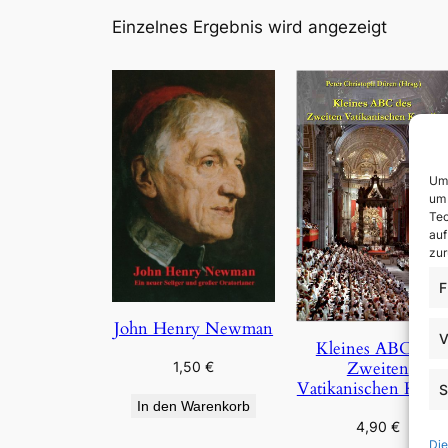
Einzelnes Ergebnis wird angezeigt
Um 
um 
Tec
auf
zur
F
John Henry Newman
V
Kleines ABC des
Zweiten
1,50
€
Vatikanischen Konzi
S
In den Warenkorb
4,90
€
Die