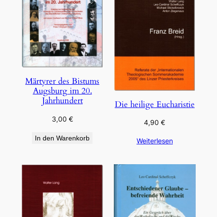
Märtyrer des Bistums
Augsburg im 20.
Jahrhundert
Die heilige Eucharistie
3,00
€
4,90
€
In den Warenkorb
Weiterlesen