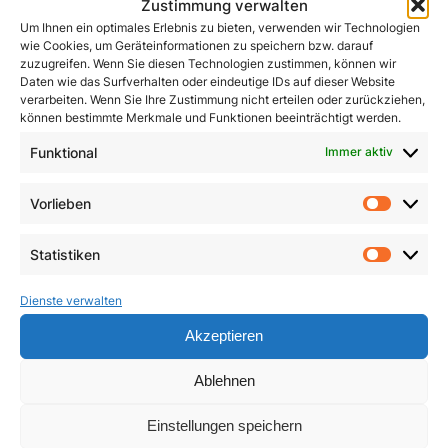
Zustimmung verwalten
Um Ihnen ein optimales Erlebnis zu bieten, verwenden wir Technologien
wie Cookies, um Geräteinformationen zu speichern bzw. darauf
zuzugreifen. Wenn Sie diesen Technologien zustimmen, können wir
Daten wie das Surfverhalten oder eindeutige IDs auf dieser Website
verarbeiten. Wenn Sie Ihre Zustimmung nicht erteilen oder zurückziehen,
können bestimmte Merkmale und Funktionen beeinträchtigt werden.
John Henry Newman
Funktional
Immer aktiv
Kleines ABC des
Zweiten Vatikanischen
1,50
€
Vorlieben
Konzils
Vorlie
In den Warenkorb
4,90
€
Statistiken
Statist
In den Warenkorb
Dienste verwalten
Akzeptieren
Ablehnen
Einstellungen speichern