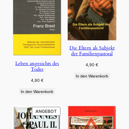
Die Eltern als Subjekt
der Familienpastoral
Leben angesichts des
4,90
€
Todes
In den Warenkorb
4,90
€
In den Warenkorb
PRODUKT
ANGEBOT
IM
ANGEBOT