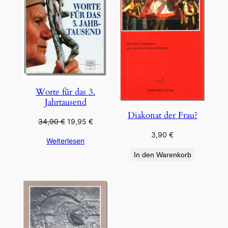
Worte für das 3.
Jahrtausend
Diakonat der Frau?
Ursprünglicher
Aktueller
34,90
€
19,95
€
Preis
Preis
3,90
€
Weiterlesen
war:
ist:
34,90 €
19,95 €.
In den Warenkorb