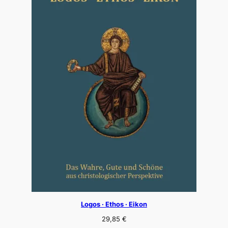
Logos · Ethos · Eikon
29,85
€