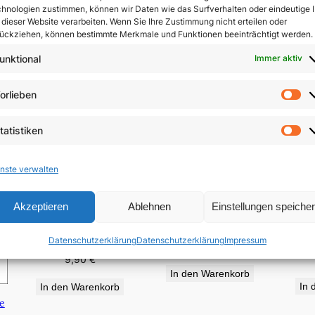
hnologien zustimmen, können wir Daten wie das Surfverhalten oder eindeutige 
 dieser Website verarbeiten. Wenn Sie Ihre Zustimmung nicht erteilen oder
ückziehen, können bestimmte Merkmale und Funktionen beeinträchtigt werden.
unktional
Immer aktiv
orlieben
Vo
tatistiken
St
nste verwalten
Akzeptieren
Ablehnen
Einstellungen speiche
Sch
Von der Anwesenheit
Patrona Bavariæ
D
des Verborgenen
Datenschutzerklärung
Datenschutzerklärung
Impressum
4,50
€
9,90
€
In den Warenkorb
In 
In den Warenkorb
e