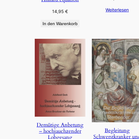
Weiterlesen
14,95
€
In den Warenkorb
Demütige Anbetung
Begleitung
– hochjauchzender
Schwerstkranker un
Lobgesang