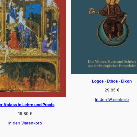
Logos · Ethos · Eikon
29,85
€
In den Warenkorb
r Ablass in Lehre und Praxis
19,80
€
In den Warenkorb