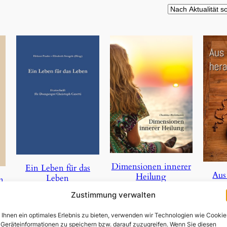
Dimensionen innerer
Ein Leben für das
Aus
Heilung
Leben
n
Zustimmung verwalten
3,90
€
23,50
€
Ihnen ein optimales Erlebnis zu bieten, verwenden wir Technologien wie Cookie
In den Warenkorb
In den Warenkorb
Geräteinformationen zu speichern bzw. darauf zuzugreifen. Wenn Sie diesen
In 