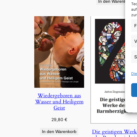
In den Warenkorb
Tec
auf
zur
F
V
S
Die
Wiedergeboren aus
Wasser und Heiligem
Geist
29,80
€
Die geistigen Werk
In den Warenkorb