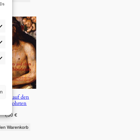
IDs
rlieben
atistiken
rn
auen auf den
urchbohrten
1,50
€
den Warenkorb