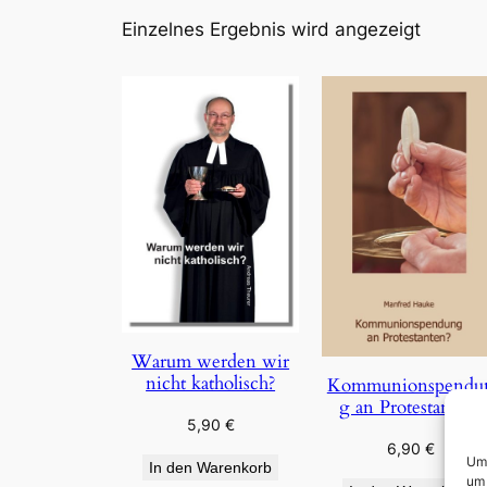
Einzelnes Ergebnis wird angezeigt
Warum werden wir
nicht katholisch?
Kommunionspendu
g an Protestanten?
5,90
€
6,90
€
Um 
In den Warenkorb
um 