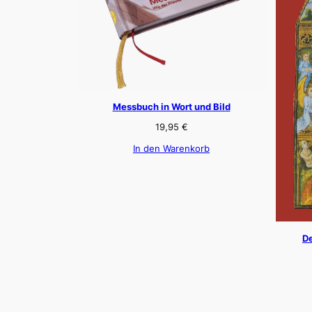
Messbuch in Wort und Bild
19,95
€
In den Warenkorb
De