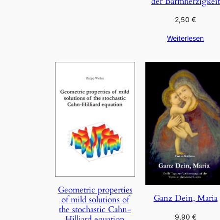
der Barmherzigkeit
2,50
€
Weiterlesen
Geometric properties
Ganz Dein, Maria
of mild solutions of
the stochastic Cahn-
9,90
€
Hilliard equation