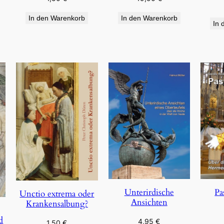
In den Warenkorb
In den Warenkorb
In 
Pa
Unterirdische
Unctio extrema oder
Ansichten
Krankensalbung?
d
4,95
€
1,50
€