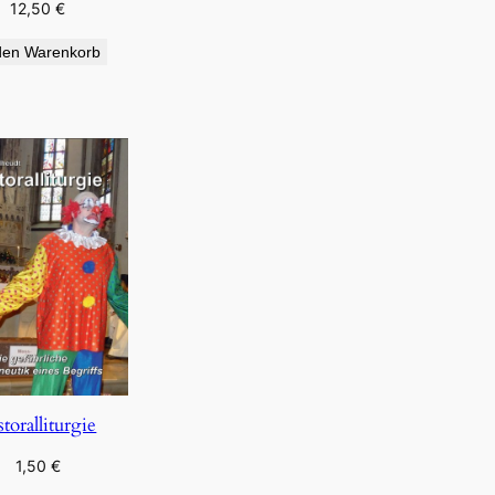
12,50
€
den Warenkorb
storalliturgie
1,50
€