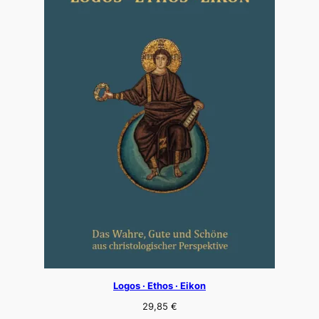
Logos · Ethos · Eikon
29,85
€