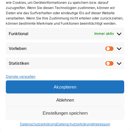
wie Cookies, um Geräteinformationen zu speichern bzw. darauf
zuzugreifen. Wenn Sie diesen Technologien zustimmen, können wir
Daten wie das Surfverhalten oder eindeutige IDs auf dieser Website
verarbeiten. Wenn Sie Ihre Zustimmung nicht erteilen oder zurückziehen,
können bestimmte Merkmale und Funktionen beeinträchtigt werden.
Funktional
Immer aktiv
Dimensionen innerer
Ein Leben für das
Heilung
Leben
Vorlieben
Vorlie
3,90
€
23,50
€
Statistiken
Statist
In den Warenkorb
In den Warenkorb
Dienste verwalten
Akzeptieren
Ablehnen
Einstellungen speichern
Datenschutzerklärung
Datenschutzerklärung
Impressum