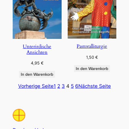
Pastoralliturgie
Unterirdische
Ansichten
1,50
€
4,95
€
In den Warenkorb
In den Warenkorb
Vorherige Seite
1
2
3
4
5
6
Nächste Seite