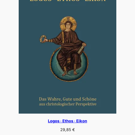
Logos · Ethos · Eikon
29,85
€