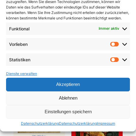
zuzugreifen. Wenn Sie diesen Technologien zustimmen, können wir
Daten wie das Surfverhalten oder eindeutige IDs auf dieser Website
verarbeiten. Wenn Sie Ihre Zustimmung nicht erteilen oder zurückziehen,
können bestimmte Merkmale und Funktionen beeinträchtigt werden.
Funktional
Immer aktiv
Pracht und Demut
Communio
Vorlieben
Vorlie
5,90
€
19,95
€
Statistiken
In den Warenkorb
In den Warenkorb
Statist
Dienste verwalten
Akzeptieren
Ablehnen
Einstellungen speichern
Datenschutzerklärung
Datenschutzerklärung
Impressum