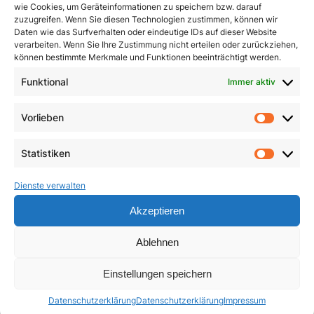
wie Cookies, um Geräteinformationen zu speichern bzw. darauf
zuzugreifen. Wenn Sie diesen Technologien zustimmen, können wir
Daten wie das Surfverhalten oder eindeutige IDs auf dieser Website
verarbeiten. Wenn Sie Ihre Zustimmung nicht erteilen oder zurückziehen,
können bestimmte Merkmale und Funktionen beeinträchtigt werden.
Den Kreuzweg beten
Funktional
Immer aktiv
Leben aus der Fülle des
Glaubens
1,50
€
Vorlieben
Vorlie
19,95
€
In den Warenkorb
Statistiken
Weiterlesen
Statist
Dienste verwalten
Akzeptieren
Ablehnen
Einstellungen speichern
Datenschutzerklärung
Datenschutzerklärung
Impressum