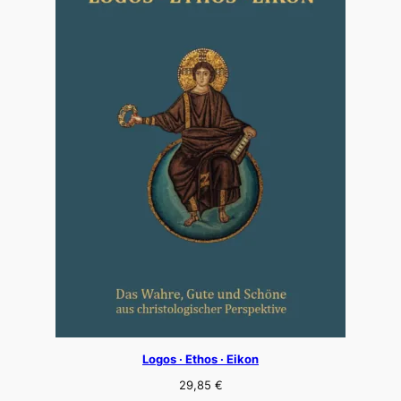
Logos · Ethos · Eikon
29,85
€