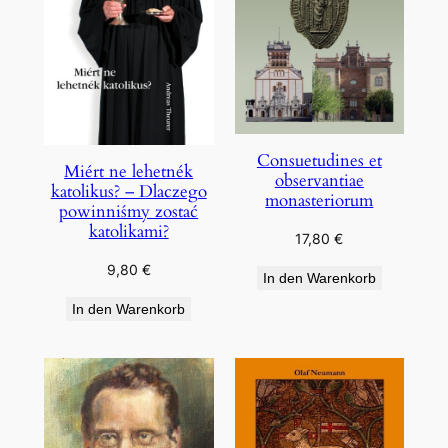
Consuetudines et
Miért ne lehetnék
observantiae
katolikus? – Dlaczego
monasteriorum
powinniśmy zostać
katolikami?
17,80
€
9,80
€
In den Warenkorb
In den Warenkorb