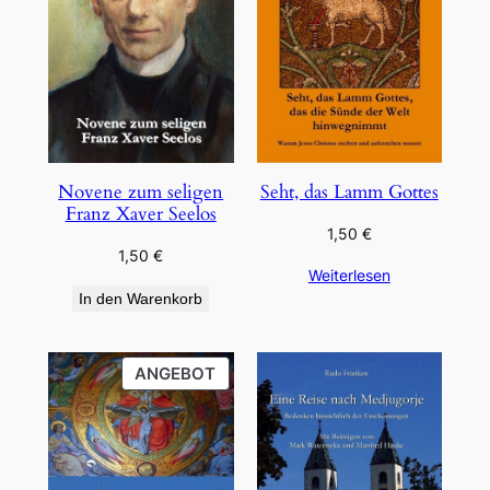
Novene zum seligen
Seht, das Lamm Gottes
Franz Xaver Seelos
1,50
€
1,50
€
Weiterlesen
In den Warenkorb
PRODUKT
ANGEBOT
IM
ANGEBOT