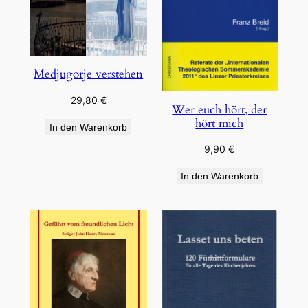
Medjugorje verstehen
29,80
€
Wer euch hört, der
hört mich
In den Warenkorb
9,90
€
In den Warenkorb