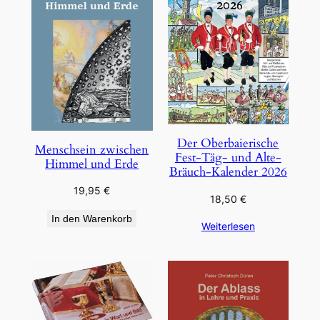
Der Oberbaierische
Menschsein zwischen
Fest-Täg- und Alte-
Himmel und Erde
Bräuch-Kalender 2026
19,95
€
18,50
€
In den Warenkorb
Weiterlesen