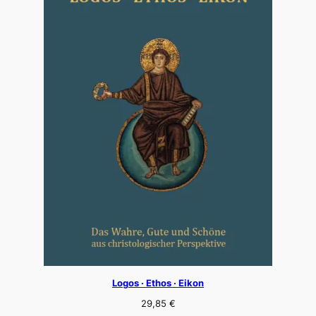
Logos · Ethos · Eikon
29,85
€