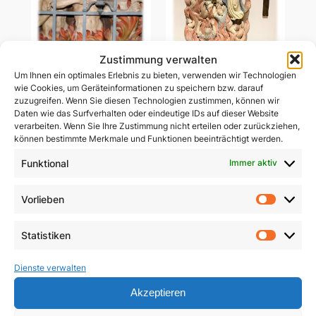
Zustimmung verwalten
Um Ihnen ein optimales Erlebnis zu bieten, verwenden wir Technologien
Ablass-Gebetsbildchen
wie Cookies, um Geräteinformationen zu speichern bzw. darauf
Ablass-Gebetsbildchen
(Motiv C: Dießen)
zuzugreifen. Wenn Sie diesen Technologien zustimmen, können wir
(Motiv D: Maria
Daten wie das Surfverhalten oder eindeutige IDs auf dieser Website
Vesperbild)
5,00
€
verarbeiten. Wenn Sie Ihre Zustimmung nicht erteilen oder zurückziehen,
können bestimmte Merkmale und Funktionen beeinträchtigt werden.
5,00
€
In den Warenkorb
Funktional
Immer aktiv
In den Warenkorb
Vorlieben
Vorlie
Statistiken
Statist
Dienste verwalten
Akzeptieren