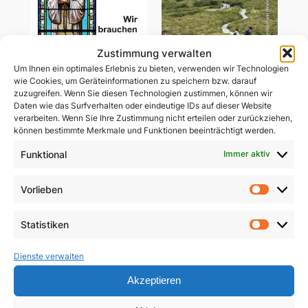
Zustimmung verwalten
Um Ihnen ein optimales Erlebnis zu bieten, verwenden wir Technologien
wie Cookies, um Geräteinformationen zu speichern bzw. darauf
zuzugreifen. Wenn Sie diesen Technologien zustimmen, können wir
Daten wie das Surfverhalten oder eindeutige IDs auf dieser Website
verarbeiten. Wenn Sie Ihre Zustimmung nicht erteilen oder zurückziehen,
Wir brauchen heilige
Gemeinsam unterwegs
können bestimmte Merkmale und Funktionen beeinträchtigt werden.
Priester
in schwerer Zeit
Funktional
Immer aktiv
5,90
€
29,85
€
Vorlieben
In den Warenkorb
Vorlie
In den Warenkorb
Statistiken
Statist
Dienste verwalten
Akzeptieren