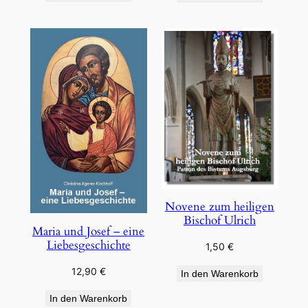
Novene zum heiligen
Bischof Ulrich
Maria und Josef – eine
Liebesgeschichte
1,50
€
12,90
€
In den Warenkorb
In den Warenkorb