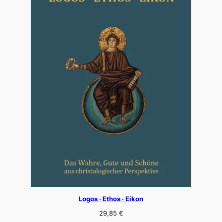
Logos · Ethos · Eikon
29,85
€