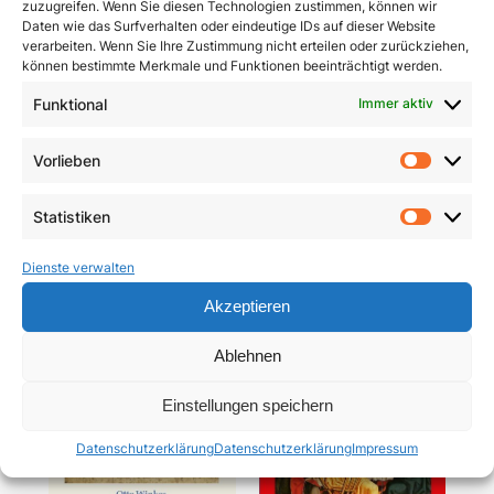
zuzugreifen. Wenn Sie diesen Technologien zustimmen, können wir
Daten wie das Surfverhalten oder eindeutige IDs auf dieser Website
verarbeiten. Wenn Sie Ihre Zustimmung nicht erteilen oder zurückziehen,
können bestimmte Merkmale und Funktionen beeinträchtigt werden.
Funktional
Immer aktiv
Pracht und Demut
Communio
Vorlieben
Vorlie
5,90
€
19,95
€
Statistiken
In den Warenkorb
In den Warenkorb
Statist
Dienste verwalten
Akzeptieren
Ablehnen
Einstellungen speichern
Datenschutzerklärung
Datenschutzerklärung
Impressum