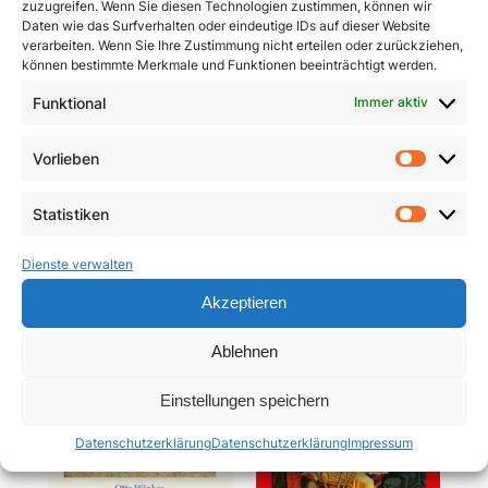
zuzugreifen. Wenn Sie diesen Technologien zustimmen, können wir
Daten wie das Surfverhalten oder eindeutige IDs auf dieser Website
verarbeiten. Wenn Sie Ihre Zustimmung nicht erteilen oder zurückziehen,
können bestimmte Merkmale und Funktionen beeinträchtigt werden.
Funktional
Immer aktiv
Pracht und Demut
Communio
Vorlieben
Vorlie
5,90
€
19,95
€
Statistiken
In den Warenkorb
In den Warenkorb
Statist
Dienste verwalten
Akzeptieren
Ablehnen
Einstellungen speichern
Datenschutzerklärung
Datenschutzerklärung
Impressum