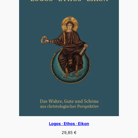
Logos · Ethos · Eikon
29,85
€