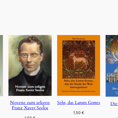
Novene zum seligen
Seht, das Lamm Gottes
Die
Franz Xaver Seelos
1,50
€
1,50
€