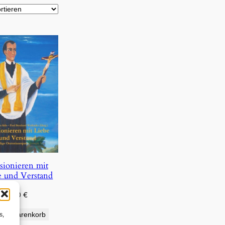
sionieren mit
e und Verstand
1,50
€
s,
den Warenkorb