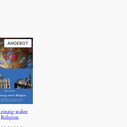
PRODUKT
ANGEBOT
IM
ANGEBOT
 einzig wahre
Religion