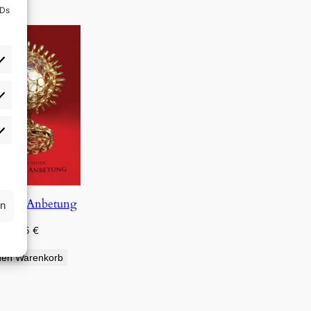
IDs
rlieben
atistiken
e und Anbetung
rn
0,75
€
den Warenkorb