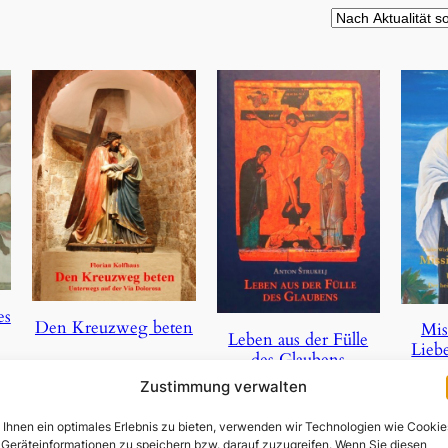
es
Den Kreuzweg beten
Mis
Leben aus der Fülle
Lieb
des Glaubens
1,50
€
Zustimmung verwalten
19,95
€
In den Warenkorb
Ihnen ein optimales Erlebnis zu bieten, verwenden wir Technologien wie Cookie
In 
Weiterlesen
Geräteinformationen zu speichern bzw. darauf zuzugreifen. Wenn Sie diesen