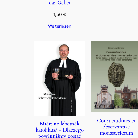
das Gebet
1,50
€
Weiterlesen
Consuetudines et
Miért ne lehetnék
observantiae
katolikus? – Dlaczego
monasteriorum
powinniśmy zostać