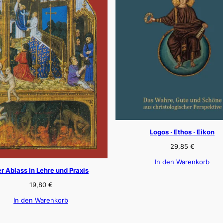
Logos · Ethos · Eikon
29,85
€
In den Warenkorb
r Ablass in Lehre und Praxis
19,80
€
In den Warenkorb