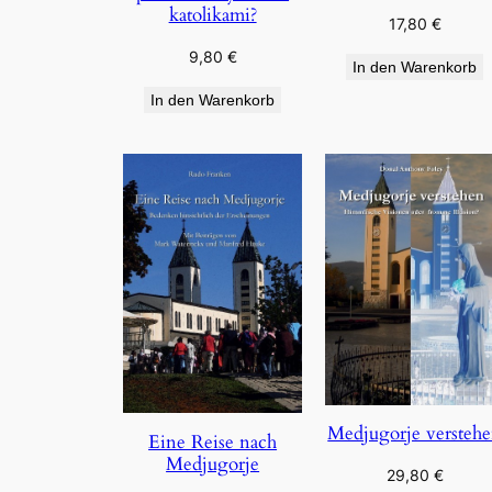
katolikami?
17,80
€
9,80
€
In den Warenkorb
In den Warenkorb
Medjugorje versteh
Eine Reise nach
Medjugorje
29,80
€