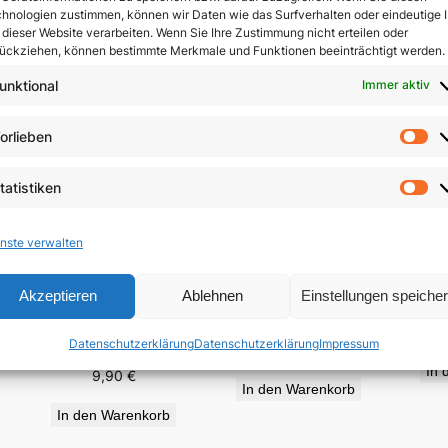
hnologien zustimmen, können wir Daten wie das Surfverhalten oder eindeutige 
 dieser Website verarbeiten. Wenn Sie Ihre Zustimmung nicht erteilen oder
ückziehen, können bestimmte Merkmale und Funktionen beeinträchtigt werden.
unktional
Immer aktiv
orlieben
Vo
tatistiken
St
nste verwalten
Treu
Akzeptieren
Ablehnen
Einstellungen speiche
Endlich zuhause
Der Rosenkranz –
Theologie auf Knien
Datenschutzerklärung
Datenschutzerklärung
Impressum
14,80
€
In 
9,90
€
In den Warenkorb
In den Warenkorb