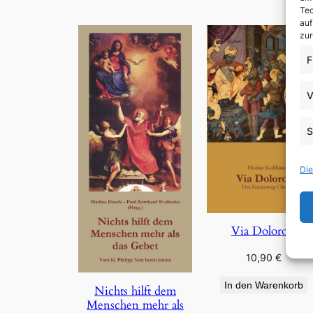
Tec
auf
zur
F
V
S
Die
Via Dolorosa
10,90
€
In den Warenkorb
Nichts hilft dem
Menschen mehr als