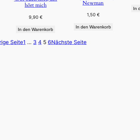
Newman
hört mich
In 
1,50
€
9,90
€
In den Warenkorb
In den Warenkorb
rige Seite
1
…
3
4
5
6
Nächste Seite