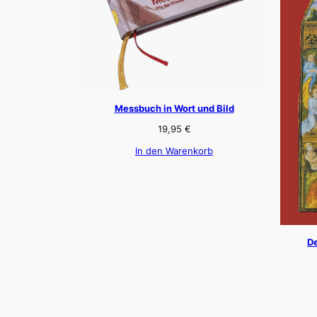
Messbuch in Wort und Bild
19,95
€
In den Warenkorb
De