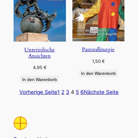
Pastoralliturgie
Unterirdische
Ansichten
1,50
€
4,95
€
In den Warenkorb
In den Warenkorb
Vorherige Seite
1
2
3
4
5
6
Nächste Seite