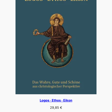
Logos · Ethos · Eikon
29,85
€