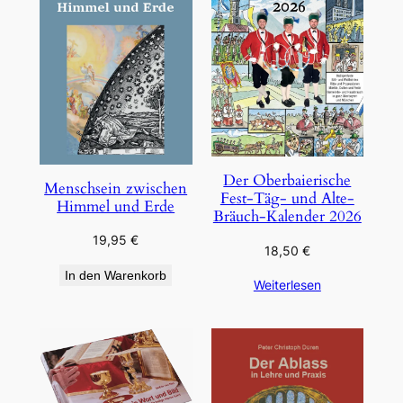
Der Oberbaierische
Menschsein zwischen
Fest-Täg- und Alte-
Himmel und Erde
Bräuch-Kalender 2026
19,95
€
18,50
€
In den Warenkorb
Weiterlesen