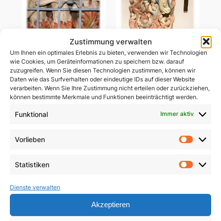
Zustimmung verwalten
Um Ihnen ein optimales Erlebnis zu bieten, verwenden wir Technologien
Ablass-Gebetsbildchen
wie Cookies, um Geräteinformationen zu speichern bzw. darauf
Ablass-Gebetsbildchen
(Motiv C: Dießen)
zuzugreifen. Wenn Sie diesen Technologien zustimmen, können wir
(Motiv D: Maria
Daten wie das Surfverhalten oder eindeutige IDs auf dieser Website
Vesperbild)
5,00
€
verarbeiten. Wenn Sie Ihre Zustimmung nicht erteilen oder zurückziehen,
können bestimmte Merkmale und Funktionen beeinträchtigt werden.
5,00
€
In den Warenkorb
Funktional
Immer aktiv
In den Warenkorb
Vorlieben
Vorlie
Statistiken
Statist
Dienste verwalten
Akzeptieren