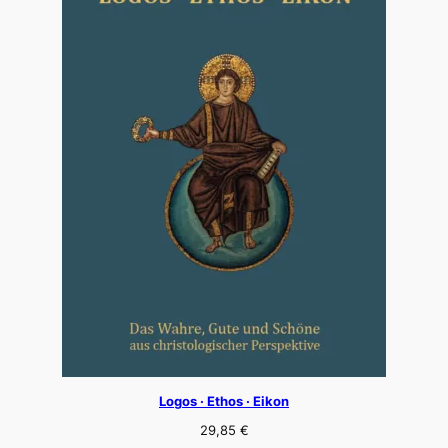
Logos · Ethos · Eikon
29,85
€