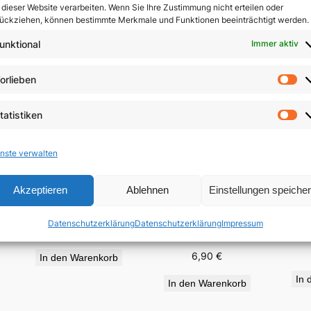
 dieser Website verarbeiten. Wenn Sie Ihre Zustimmung nicht erteilen oder
ückziehen, können bestimmte Merkmale und Funktionen beeinträchtigt werden.
unktional
Immer aktiv
orlieben
Vo
tatistiken
St
nste verwalten
Akzeptieren
Ablehnen
Einstellungen speiche
„Für viele vergossen“
Auf
e
Wir haben der Liebe
Datenschutzerklärung
Datenschutzerklärung
Impressum
geglaubt
19,95
€
6,90
€
In den Warenkorb
In 
In den Warenkorb