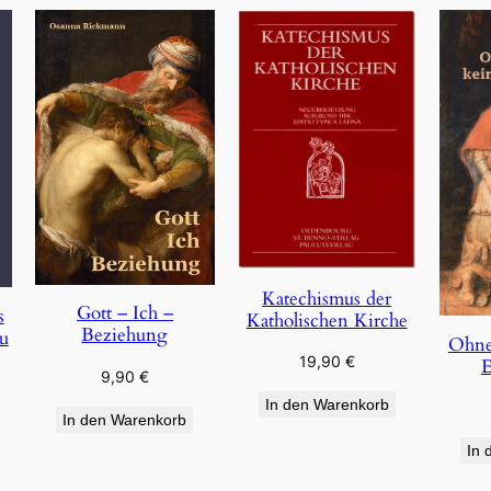
Katechismus der
Gott – Ich –
s
Katholischen Kirche
Beziehung
u
Ohne
19,90
€
E
9,90
€
In den Warenkorb
In den Warenkorb
In 