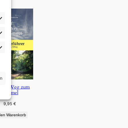
rlieben
atistiken
rn
 dem Weg zum
Himmel
9,95
€
den Warenkorb