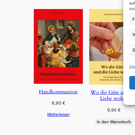
auf
zur
F
V
S
Die
Handkommunion
Wo die Güte und di
Liebe wohnt
6,90
€
9,95
€
Weiterlesen
In den Warenkorb