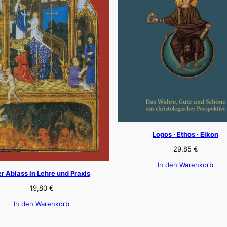
Logos · Ethos · Eikon
29,85
€
In den Warenkorb
r Ablass in Lehre und Praxis
19,80
€
In den Warenkorb