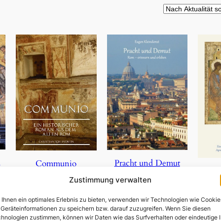
,
Pracht und Demut
Communio
Zustimmung verwalten
5,90
€
19,95
€
Ihnen ein optimales Erlebnis zu bieten, verwenden wir Technologien wie Cookie
In den Warenkorb
In den Warenkorb
Geräteinformationen zu speichern bzw. darauf zuzugreifen. Wenn Sie diesen
In 
hnologien zustimmen, können wir Daten wie das Surfverhalten oder eindeutige 