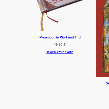
Messbuch in Wort und Bild
19,95
€
In den Warenkorb
De