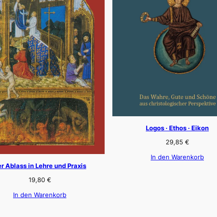
Logos · Ethos · Eikon
29,85
€
In den Warenkorb
r Ablass in Lehre und Praxis
19,80
€
In den Warenkorb