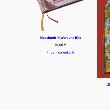
Messbuch in Wort und Bild
19,95
€
In den Warenkorb
De