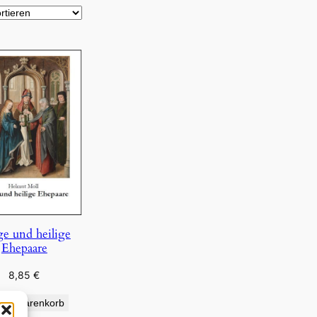
ge und heilige
Ehepaare
8,85
€
den Warenkorb