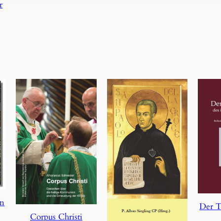
r
en
Der T
Corpus Christi