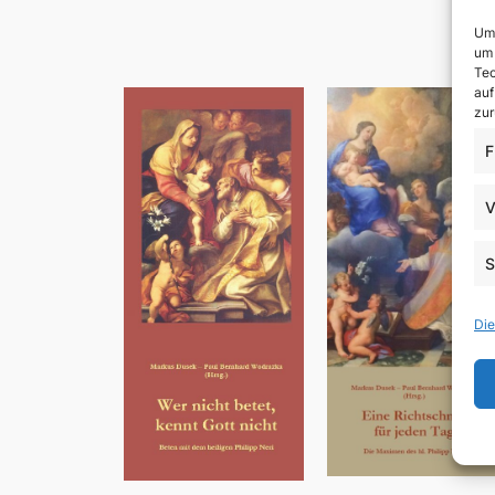
Um 
um 
Tec
auf
zur
F
V
S
Die