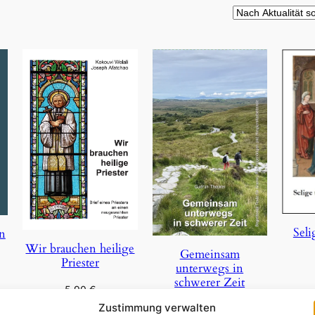
Seli
on
Wir brauchen heilige
Gemeinsam
Priester
unterwegs in
schwerer Zeit
5,90
€
In 
Zustimmung verwalten
29,85
€