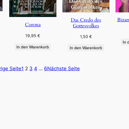
Bizar
Das Credo des
Corona
Gottesvolkes
19,95
€
1,50
€
In 
In den Warenkorb
In den Warenkorb
rige Seite
1
2
3
4
…
6
Nächste Seite