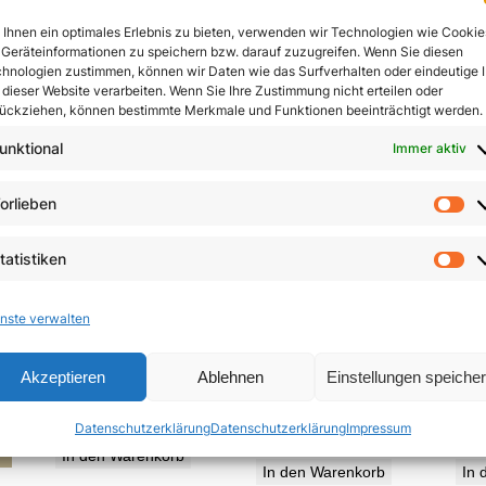
In den Warenkorb
Ihnen ein optimales Erlebnis zu bieten, verwenden wir Technologien wie Cookie
In den Warenkorb
Geräteinformationen zu speichern bzw. darauf zuzugreifen. Wenn Sie diesen
hnologien zustimmen, können wir Daten wie das Surfverhalten oder eindeutige 
 dieser Website verarbeiten. Wenn Sie Ihre Zustimmung nicht erteilen oder
ückziehen, können bestimmte Merkmale und Funktionen beeinträchtigt werden.
unktional
Immer aktiv
orlieben
Vo
tatistiken
St
nste verwalten
Die Neuerfindung
Jesu
Zeugen des Nordens
Akzeptieren
Ablehnen
Einstellungen speiche
des Menschen
5,85
€
Datenschutzerklärung
Datenschutzerklärung
Impressum
19,95
€
In den Warenkorb
In den Warenkorb
In 