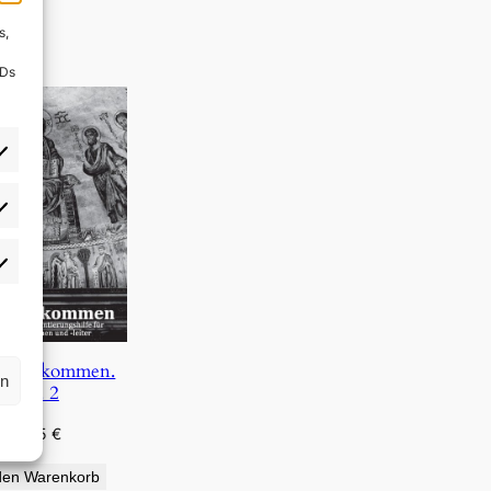
s,
IDs
rlieben
atistiken
s, wir kommen.
rn
Bd. 2
4,95
€
den Warenkorb