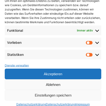
Um Ihnen ein optimales Erlebnis zu bieten, verwenden wir Technologien
wie Cookies, um Geräteinformationen zu speichern bzw. darauf
zuzugreifen. Wenn Sie diesen Technologien zustimmen, können wir
Daten wie das Surfverhalten oder eindeutige IDs auf dieser Website
verarbeiten. Wenn Sie Ihre Zustimmung nicht erteilen oder zurückziehen,
können bestimmte Merkmale und Funktionen beeinträchtigt werden.
Funktional
Immer aktiv
Vorlieben
Pracht und Demut
Communio
Vorlie
5,90
€
19,95
€
Statistiken
Statist
In den Warenkorb
In den Warenkorb
Dienste verwalten
Akzeptieren
Ablehnen
Einstellungen speichern
Datenschutzerklärung
Datenschutzerklärung
Impressum