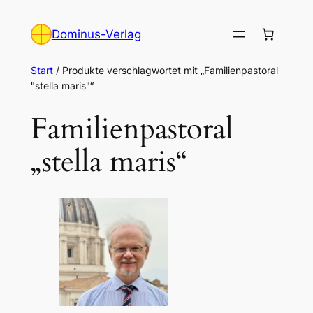
Zum
Inhalt
Dominus-Verlag
springen
Start
/ Produkte verschlagwortet mit „Familienpastoral
"stella maris"“
Familienpastoral
„stella maris“