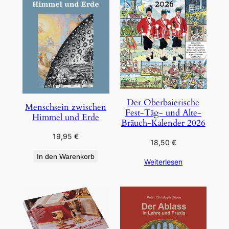
Der Oberbaierische
Menschsein zwischen
Fest-Täg- und Alte-
Himmel und Erde
Bräuch-Kalender 2026
19,95
€
18,50
€
In den Warenkorb
Weiterlesen