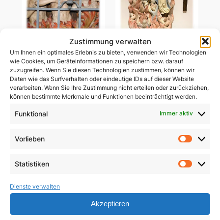
Zustimmung verwalten
Um Ihnen ein optimales Erlebnis zu bieten, verwenden wir Technologien
Ablass-Gebetsbildchen
wie Cookies, um Geräteinformationen zu speichern bzw. darauf
Ablass-Gebetsbildchen
(Motiv C: Dießen)
zuzugreifen. Wenn Sie diesen Technologien zustimmen, können wir
(Motiv D: Maria
Daten wie das Surfverhalten oder eindeutige IDs auf dieser Website
Vesperbild)
5,00
€
verarbeiten. Wenn Sie Ihre Zustimmung nicht erteilen oder zurückziehen,
können bestimmte Merkmale und Funktionen beeinträchtigt werden.
5,00
€
In den Warenkorb
Funktional
Immer aktiv
In den Warenkorb
Vorlieben
Vorlie
Statistiken
Statist
Dienste verwalten
Akzeptieren