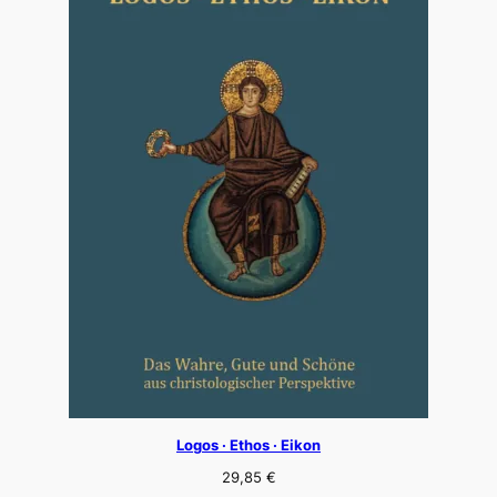
Logos · Ethos · Eikon
29,85
€