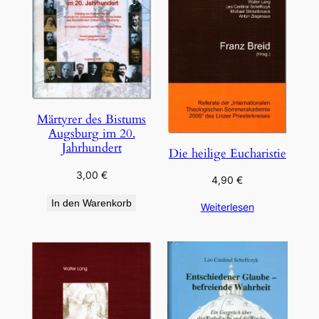
Märtyrer des Bistums
Augsburg im 20.
Jahrhundert
Die heilige Eucharistie
3,00
€
4,90
€
In den Warenkorb
Weiterlesen