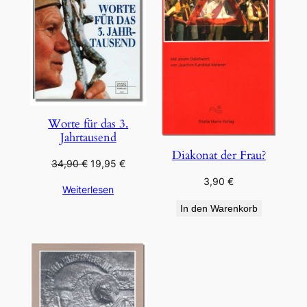
Worte für das 3.
Jahrtausend
Diakonat der Frau?
Ursprünglicher
Aktueller
34,90
€
19,95
€
Preis
Preis
3,90
€
Weiterlesen
war:
ist:
34,90 €
19,95 €.
In den Warenkorb