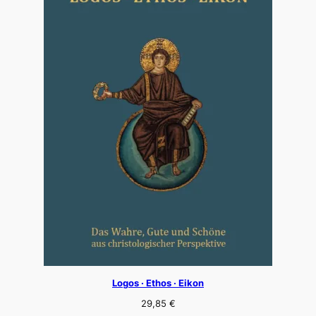
Logos · Ethos · Eikon
29,85
€