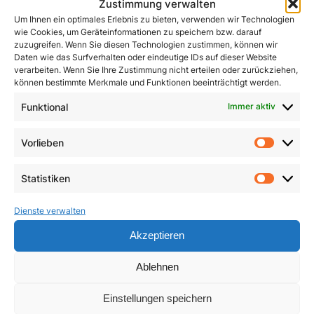
Zustimmung verwalten
Um Ihnen ein optimales Erlebnis zu bieten, verwenden wir Technologien
wie Cookies, um Geräteinformationen zu speichern bzw. darauf
zuzugreifen. Wenn Sie diesen Technologien zustimmen, können wir
Daten wie das Surfverhalten oder eindeutige IDs auf dieser Website
verarbeiten. Wenn Sie Ihre Zustimmung nicht erteilen oder zurückziehen,
können bestimmte Merkmale und Funktionen beeinträchtigt werden.
John Henry Newman
Funktional
Immer aktiv
Kleines ABC des
Zweiten Vatikanischen
1,50
€
Vorlieben
Konzils
Vorlie
In den Warenkorb
4,90
€
Statistiken
Statist
In den Warenkorb
Dienste verwalten
Akzeptieren
Ablehnen
Einstellungen speichern