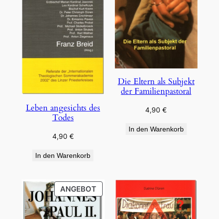
Die Eltern als Subjekt
der Familienpastoral
Leben angesichts des
4,90
€
Todes
In den Warenkorb
4,90
€
In den Warenkorb
PRODUKT
ANGEBOT
IM
ANGEBOT