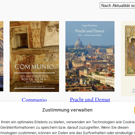
,
Pracht und Demut
Communio
Zustimmung verwalten
5,90
€
19,95
€
Ihnen ein optimales Erlebnis zu bieten, verwenden wir Technologien wie Cookie
In den Warenkorb
In den Warenkorb
Geräteinformationen zu speichern bzw. darauf zuzugreifen. Wenn Sie diesen
In 
hnologien zustimmen, können wir Daten wie das Surfverhalten oder eindeutige 