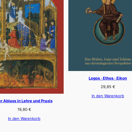
Logos · Ethos · Eikon
29,85
€
In den Warenkorb
r Ablass in Lehre und Praxis
19,80
€
In den Warenkorb