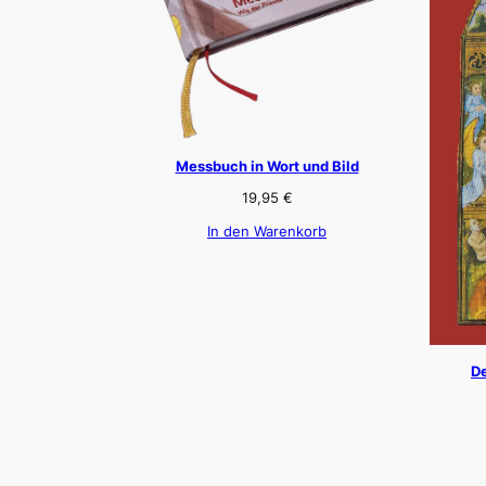
Messbuch in Wort und Bild
19,95
€
In den Warenkorb
De