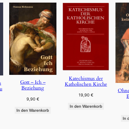
Katechismus der
Gott – Ich –
s
Katholischen Kirche
Beziehung
u
Ohne
19,90
€
E
9,90
€
In den Warenkorb
In den Warenkorb
In 