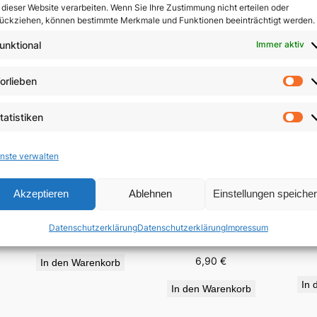
 dieser Website verarbeiten. Wenn Sie Ihre Zustimmung nicht erteilen oder
ückziehen, können bestimmte Merkmale und Funktionen beeinträchtigt werden.
unktional
Immer aktiv
orlieben
Vo
tatistiken
St
nste verwalten
Akzeptieren
Ablehnen
Einstellungen speiche
„Für viele vergossen“
Auf
e
Wir haben der Liebe
Datenschutzerklärung
Datenschutzerklärung
Impressum
geglaubt
19,95
€
6,90
€
In den Warenkorb
In 
In den Warenkorb