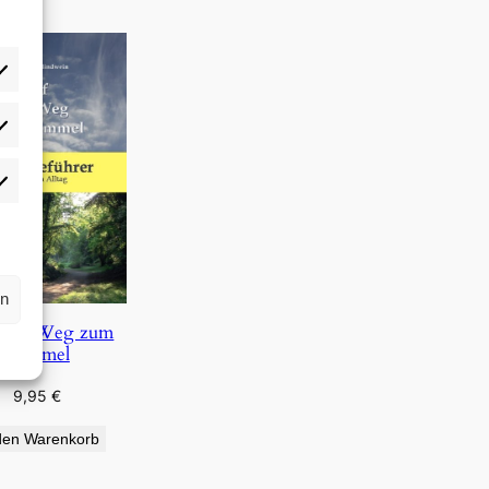
rlieben
atistiken
rn
 dem Weg zum
Himmel
9,95
€
den Warenkorb