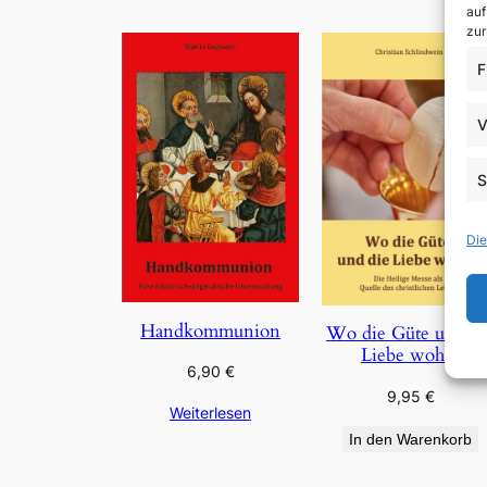
auf
zur
F
V
S
Die
Handkommunion
Wo die Güte und di
Liebe wohnt
6,90
€
9,95
€
Weiterlesen
In den Warenkorb