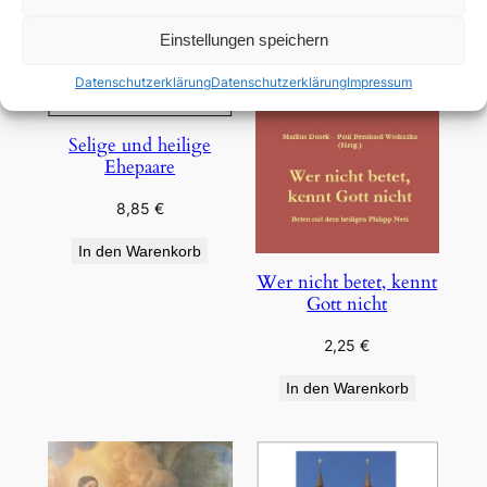
Einstellungen speichern
Datenschutzerklärung
Datenschutzerklärung
Impressum
Selige und heilige
Ehepaare
8,85
€
In den Warenkorb
Wer nicht betet, kennt
Gott nicht
2,25
€
In den Warenkorb