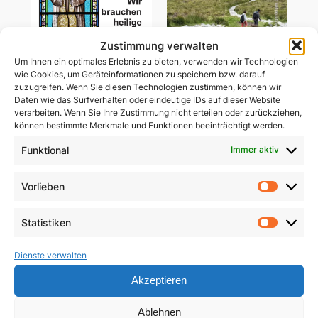
Zustimmung verwalten
Um Ihnen ein optimales Erlebnis zu bieten, verwenden wir Technologien
wie Cookies, um Geräteinformationen zu speichern bzw. darauf
zuzugreifen. Wenn Sie diesen Technologien zustimmen, können wir
Daten wie das Surfverhalten oder eindeutige IDs auf dieser Website
Wir brauchen heilige
verarbeiten. Wenn Sie Ihre Zustimmung nicht erteilen oder zurückziehen,
Gemeinsam unterwegs
Priester
können bestimmte Merkmale und Funktionen beeinträchtigt werden.
in schwerer Zeit
Funktional
Immer aktiv
5,90
€
29,85
€
In den Warenkorb
Vorlieben
In den Warenkorb
Vorlie
Statistiken
Statist
Dienste verwalten
Akzeptieren
Ablehnen