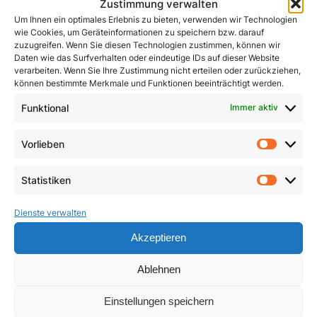
Zustimmung verwalten
Um Ihnen ein optimales Erlebnis zu bieten, verwenden wir Technologien
wie Cookies, um Geräteinformationen zu speichern bzw. darauf
zuzugreifen. Wenn Sie diesen Technologien zustimmen, können wir
Daten wie das Surfverhalten oder eindeutige IDs auf dieser Website
verarbeiten. Wenn Sie Ihre Zustimmung nicht erteilen oder zurückziehen,
können bestimmte Merkmale und Funktionen beeinträchtigt werden.
John Henry Newman
Funktional
Immer aktiv
Kleines ABC des
Zweiten Vatikanischen
1,50
€
Vorlieben
Konzils
Vorlie
In den Warenkorb
4,90
€
Statistiken
Statist
In den Warenkorb
Dienste verwalten
Akzeptieren
Ablehnen
Einstellungen speichern