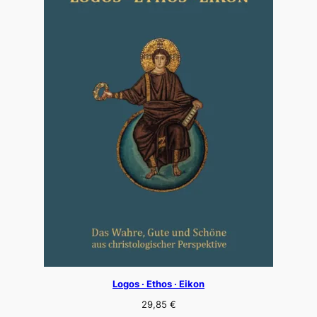
Logos · Ethos · Eikon
29,85
€