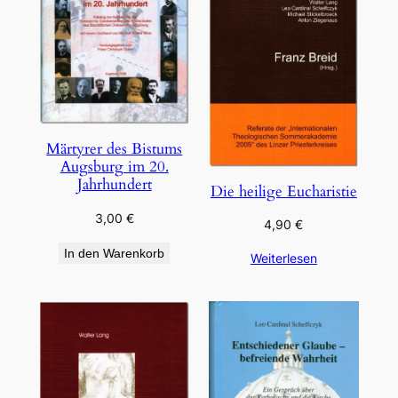
Märtyrer des Bistums
Augsburg im 20.
Jahrhundert
Die heilige Eucharistie
3,00
€
4,90
€
In den Warenkorb
Weiterlesen