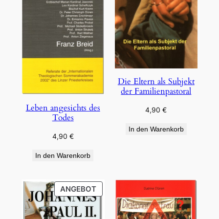
Die Eltern als Subjekt
der Familienpastoral
Leben angesichts des
4,90
€
Todes
In den Warenkorb
4,90
€
In den Warenkorb
PRODUKT
ANGEBOT
IM
ANGEBOT