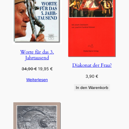
Worte für das 3.
Jahrtausend
Diakonat der Frau?
Ursprünglicher
Aktueller
34,90
€
19,95
€
Preis
Preis
3,90
€
Weiterlesen
war:
ist:
34,90 €
19,95 €.
In den Warenkorb