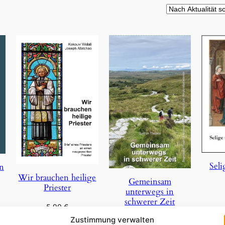
Seli
on
Wir brauchen heilige
Gemeinsam
Priester
unterwegs in
schwerer Zeit
5,90
€
In 
Zustimmung verwalten
29,85
€