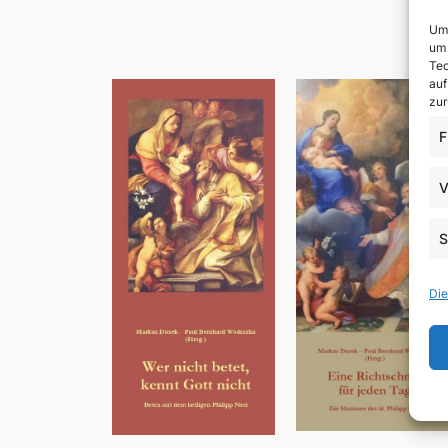
Um 
um 
Tec
auf
zur
F
V
S
Die