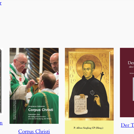
r
en
Der T
Corpus Christi