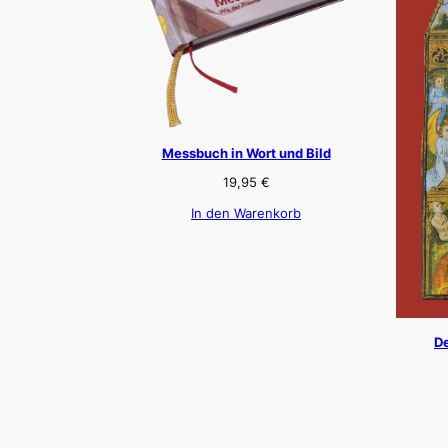
Messbuch in Wort und Bild
19,95
€
In den Warenkorb
De