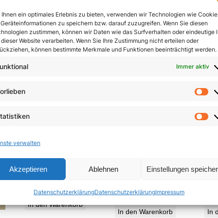
In den Warenkorb
Ihnen ein optimales Erlebnis zu bieten, verwenden wir Technologien wie Cookie
In den Warenkorb
Geräteinformationen zu speichern bzw. darauf zuzugreifen. Wenn Sie diesen
hnologien zustimmen, können wir Daten wie das Surfverhalten oder eindeutige 
 dieser Website verarbeiten. Wenn Sie Ihre Zustimmung nicht erteilen oder
ückziehen, können bestimmte Merkmale und Funktionen beeinträchtigt werden.
unktional
Immer aktiv
orlieben
Vo
tatistiken
St
nste verwalten
Die Neuerfindung
Jesu
Zeugen des Nordens
Akzeptieren
Ablehnen
Einstellungen speiche
des Menschen
5,85
€
Datenschutzerklärung
Datenschutzerklärung
Impressum
19,95
€
In den Warenkorb
In den Warenkorb
In 