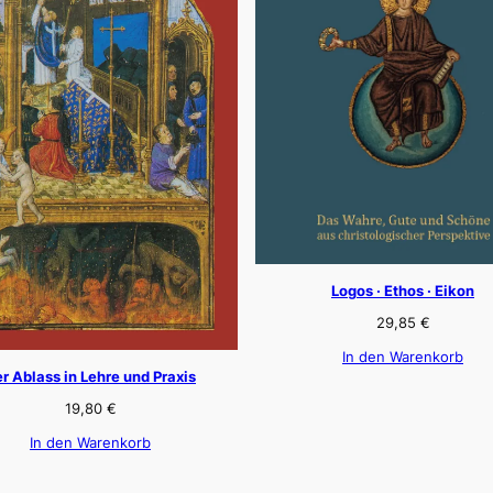
Logos · Ethos · Eikon
29,85
€
In den Warenkorb
r Ablass in Lehre und Praxis
19,80
€
In den Warenkorb