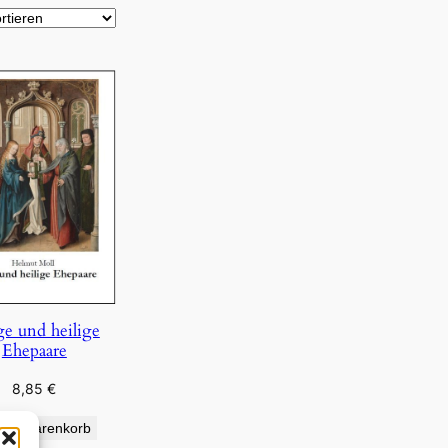
ge und heilige
Ehepaare
8,85
€
den Warenkorb