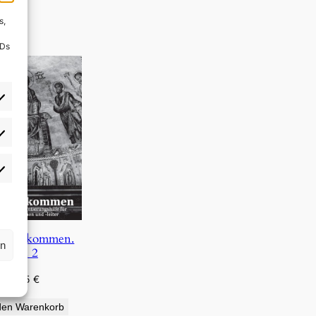
s,
IDs
rlieben
atistiken
s, wir kommen.
rn
Bd. 2
4,95
€
den Warenkorb