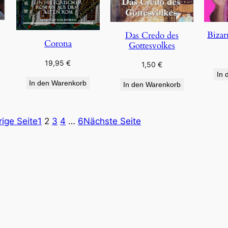
Bizar
Das Credo des
Corona
Gottesvolkes
19,95
€
1,50
€
In 
In den Warenkorb
In den Warenkorb
rige Seite
1
2
3
4
…
6
Nächste Seite