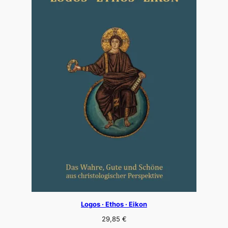
Logos · Ethos · Eikon
29,85
€