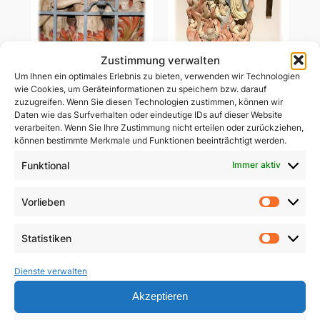
Zustimmung verwalten
Um Ihnen ein optimales Erlebnis zu bieten, verwenden wir Technologien
Ablass-Gebetsbildchen
wie Cookies, um Geräteinformationen zu speichern bzw. darauf
Ablass-Gebetsbildchen
(Motiv C: Dießen)
zuzugreifen. Wenn Sie diesen Technologien zustimmen, können wir
(Motiv D: Maria
Daten wie das Surfverhalten oder eindeutige IDs auf dieser Website
Vesperbild)
5,00
€
verarbeiten. Wenn Sie Ihre Zustimmung nicht erteilen oder zurückziehen,
können bestimmte Merkmale und Funktionen beeinträchtigt werden.
5,00
€
In den Warenkorb
Funktional
Immer aktiv
In den Warenkorb
Vorlieben
Vorlie
Statistiken
Statist
Dienste verwalten
Akzeptieren