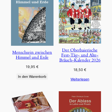
Der Oberbaierische
Menschsein zwischen
Fest-Täg- und Alte-
Himmel und Erde
Bräuch-Kalender 2026
19,95
€
18,50
€
In den Warenkorb
Weiterlesen