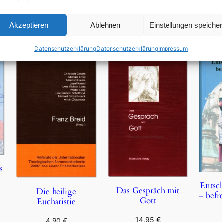
In den Warenkorb
Akzeptieren
Ablehnen
Einstellungen speiche
Datenschutzerklärung
Datenschutzerklärung
Impressum
s
Entsc
Das Gespräch mit
Die heilige
– befr
Gott
Eucharistie
14,95
€
4,90
€