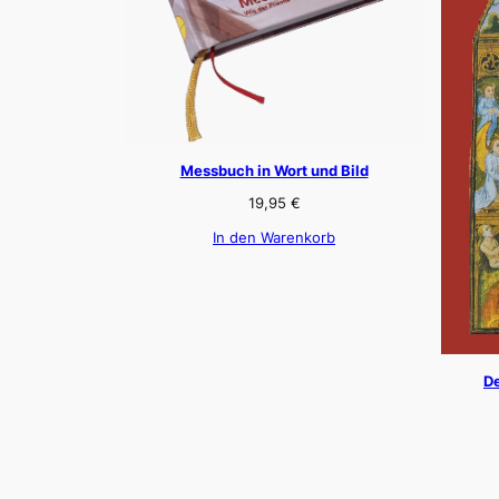
Messbuch in Wort und Bild
19,95
€
In den Warenkorb
De