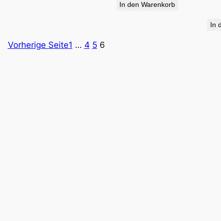
In den Warenkorb
34,90 €
19,95 €.
In 
Vorherige Seite
1
…
4
5
6