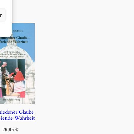
rn
hiedener Glaube
eiende Wahrheit
29,95
€