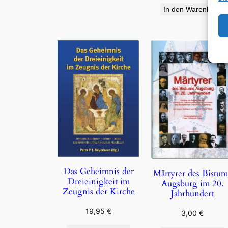
In den Warenkorb
Das Geheimnis der
Märtyrer des Bistum
Dreieinigkeit im
Augsburg im 20.
Zeugnis der Kirche
Jahrhundert
19,95
€
3,00
€