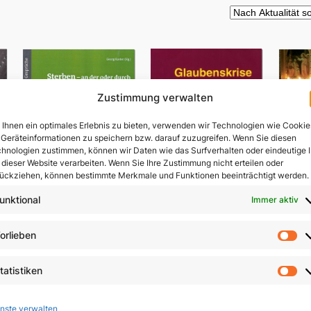
Zustimmung verwalten
Ihnen ein optimales Erlebnis zu bieten, verwenden wir Technologien wie Cookie
Geräteinformationen zu speichern bzw. darauf zuzugreifen. Wenn Sie diesen
hnologien zustimmen, können wir Daten wie das Surfverhalten oder eindeutige 
 dieser Website verarbeiten. Wenn Sie Ihre Zustimmung nicht erteilen oder
ückziehen, können bestimmte Merkmale und Funktionen beeinträchtigt werden.
unktional
Immer aktiv
Sterben – an der oder
orlieben
V
durch die Hand des
Vo
Menschen?
Glaubenskrise und
ls
tatistiken
Seelsorge
St
9,80
€
In 
9,90
€
nste verwalten
In den Warenkorb