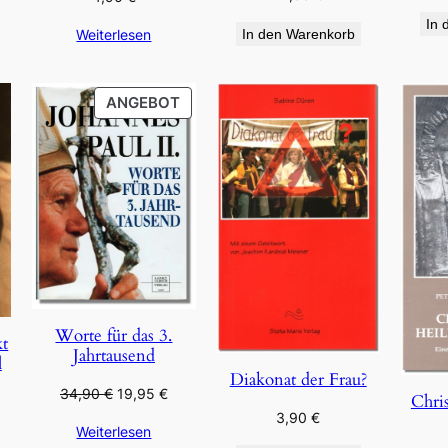
In 
Weiterlesen
In den Warenkorb
PRODUKT
ANGEBOT
IM
ANGEBOT
Worte für das 3.
kt
Jahrtausend
l
Diakonat der Frau?
Ursprünglicher
Aktueller
34,90
€
19,95
€
Chris
Preis
Preis
3,90
€
Weiterlesen
war:
ist: