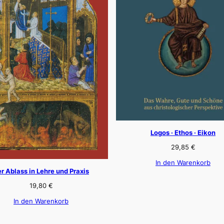
Logos · Ethos · Eikon
29,85
€
In den Warenkorb
r Ablass in Lehre und Praxis
19,80
€
In den Warenkorb