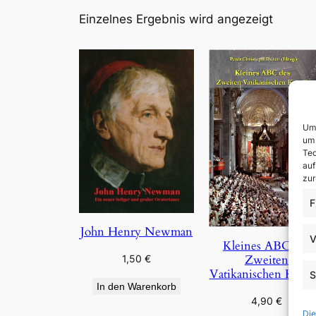
Einzelnes Ergebnis wird angezeigt
Um 
um 
Tec
auf
zur
F
John Henry Newman
V
Kleines ABC des
Zweiten
1,50
€
Vatikanischen Konzi
S
In den Warenkorb
4,90
€
Die