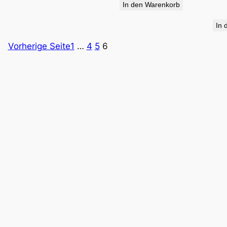
In den Warenkorb
34,90 €
19,95 €.
In 
Vorherige Seite
1
…
4
5
6