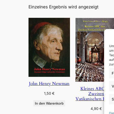
Einzelnes Ergebnis wird angezeigt
Um 
um 
Tec
auf
zur
F
John Henry Newman
V
Kleines ABC des
Zweiten
1,50
€
Vatikanischen Konzi
S
In den Warenkorb
4,90
€
Die