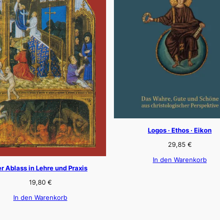
Logos · Ethos · Eikon
29,85
€
In den Warenkorb
r Ablass in Lehre und Praxis
19,80
€
In den Warenkorb