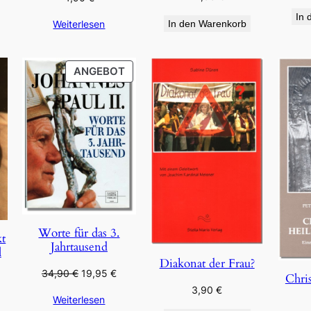
In 
Weiterlesen
In den Warenkorb
PRODUKT
ANGEBOT
IM
ANGEBOT
Worte für das 3.
kt
Jahrtausend
l
Diakonat der Frau?
Ursprünglicher
Aktueller
34,90
€
19,95
€
Chris
Preis
Preis
3,90
€
Weiterlesen
war:
ist: