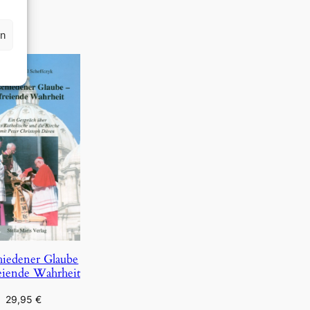
rn
hiedener Glaube
eiende Wahrheit
29,95
€