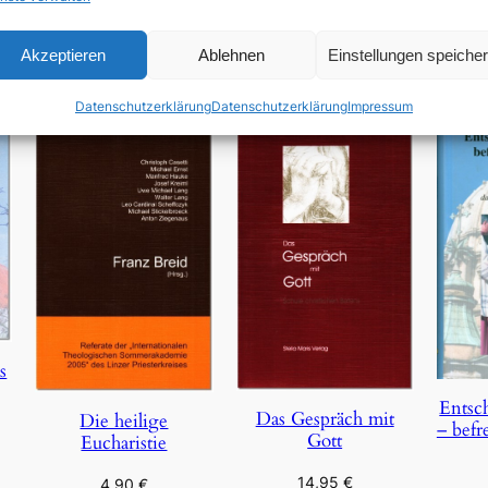
In den Warenkorb
Akzeptieren
Ablehnen
Einstellungen speiche
Datenschutzerklärung
Datenschutzerklärung
Impressum
s
Entsc
Das Gespräch mit
Die heilige
– befr
Gott
Eucharistie
14,95
€
4,90
€