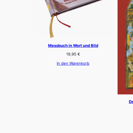
Messbuch in Wort und Bild
19,95
€
In den Warenkorb
De