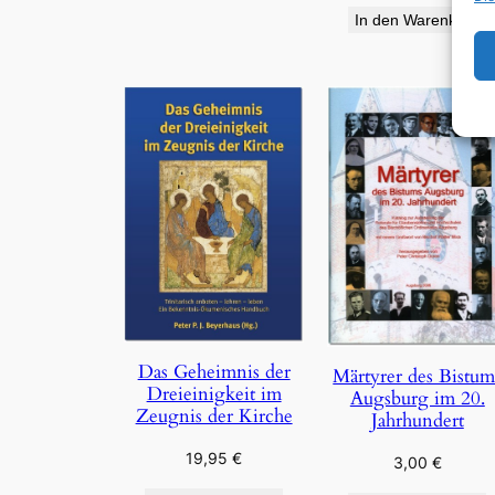
In den Warenkorb
Das Geheimnis der
Märtyrer des Bistum
Dreieinigkeit im
Augsburg im 20.
Zeugnis der Kirche
Jahrhundert
19,95
€
3,00
€