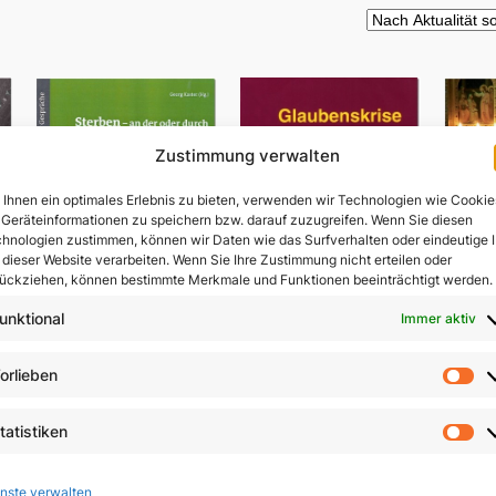
Zustimmung verwalten
Ihnen ein optimales Erlebnis zu bieten, verwenden wir Technologien wie Cookie
Geräteinformationen zu speichern bzw. darauf zuzugreifen. Wenn Sie diesen
hnologien zustimmen, können wir Daten wie das Surfverhalten oder eindeutige 
 dieser Website verarbeiten. Wenn Sie Ihre Zustimmung nicht erteilen oder
ückziehen, können bestimmte Merkmale und Funktionen beeinträchtigt werden.
unktional
Immer aktiv
Sterben – an der oder
orlieben
V
durch die Hand des
Vo
Menschen?
Glaubenskrise und
ls
tatistiken
Seelsorge
St
9,80
€
In 
9,90
€
nste verwalten
In den Warenkorb