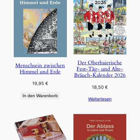
Der Oberbaierische
Menschsein zwischen
Fest-Täg- und Alte-
Himmel und Erde
Bräuch-Kalender 2026
19,95
€
18,50
€
In den Warenkorb
Weiterlesen