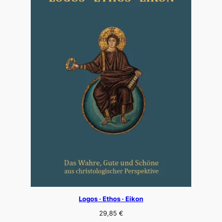
Logos · Ethos · Eikon
29,85
€