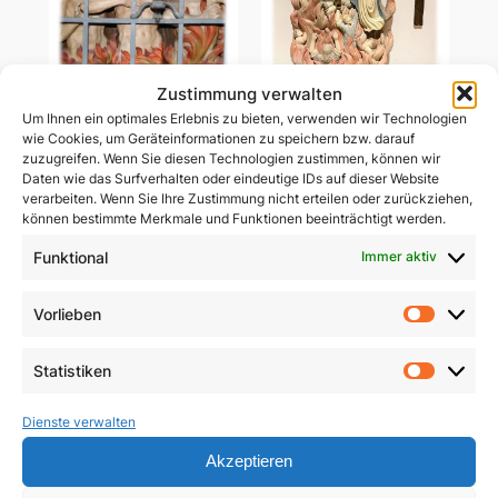
Zustimmung verwalten
Um Ihnen ein optimales Erlebnis zu bieten, verwenden wir Technologien
Ablass-Gebetsbildchen
wie Cookies, um Geräteinformationen zu speichern bzw. darauf
Ablass-Gebetsbildchen
(Motiv C: Dießen)
zuzugreifen. Wenn Sie diesen Technologien zustimmen, können wir
(Motiv D: Maria
Daten wie das Surfverhalten oder eindeutige IDs auf dieser Website
Vesperbild)
5,00
€
verarbeiten. Wenn Sie Ihre Zustimmung nicht erteilen oder zurückziehen,
können bestimmte Merkmale und Funktionen beeinträchtigt werden.
5,00
€
In den Warenkorb
Funktional
Immer aktiv
In den Warenkorb
Vorlieben
Vorlie
Statistiken
Statist
Dienste verwalten
Akzeptieren