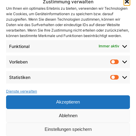
Zustimmung verwalten
Um Ihnen ein optimales Erlebnis zu bieten, verwenden wir Technologien
wie Cookies, um Geräteinformationen zu speichern bzw. darauf
zuzugreifen. Wenn Sie diesen Technologien zustimmen, können wir
Daten wie das Surfverhalten oder eindeutige IDs auf dieser Website
verarbeiten. Wenn Sie Ihre Zustimmung nicht erteilen oder zurückziehen,
können bestimmte Merkmale und Funktionen beeinträchtigt werden.
Funktional
Immer aktiv
Vorlieben
Vorlie
Pracht und Demut
Communio
Statistiken
Statist
5,90
€
19,95
€
Dienste verwalten
In den Warenkorb
In den Warenkorb
Akzeptieren
Ablehnen
Einstellungen speichern