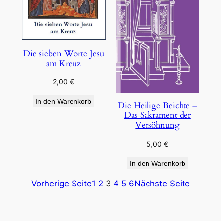
Die sieben Worte Jesu
am Kreuz
2,00
€
In den Warenkorb
Die Heilige Beichte –
Das Sakrament der
Versöhnung
5,00
€
In den Warenkorb
Vorherige Seite
1
2
3
4
5
6
Nächste Seite