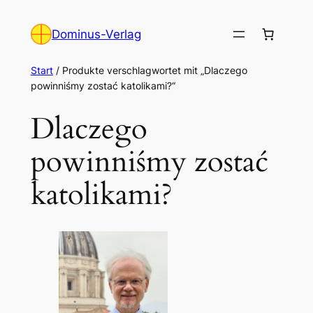
Zum
Inhalt
Dominus-Verlag
springen
Start
/ Produkte verschlagwortet mit „Dlaczego
powinniśmy zostać katolikami?“
Dlaczego
powinniśmy zostać
katolikami?