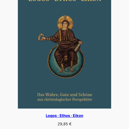
Logos · Ethos · Eikon
29,85
€