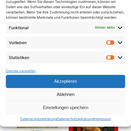
zuzugreifen. Wenn Sie diesen Technologien zustimmen, können wir
Daten wie das Surfverhalten oder eindeutige IDs auf dieser Website
verarbeiten. Wenn Sie Ihre Zustimmung nicht erteilen oder zurückziehen,
können bestimmte Merkmale und Funktionen beeinträchtigt werden.
Funktional
Immer aktiv
Pracht und Demut
Communio
Vorlieben
Vorlie
5,90
€
19,95
€
Statistiken
In den Warenkorb
In den Warenkorb
Statist
Dienste verwalten
Akzeptieren
Ablehnen
Einstellungen speichern
Datenschutzerklärung
Datenschutzerklärung
Impressum