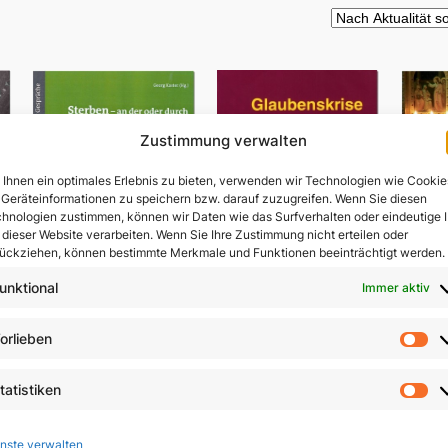
Zustimmung verwalten
Ihnen ein optimales Erlebnis zu bieten, verwenden wir Technologien wie Cookie
Geräteinformationen zu speichern bzw. darauf zuzugreifen. Wenn Sie diesen
hnologien zustimmen, können wir Daten wie das Surfverhalten oder eindeutige 
 dieser Website verarbeiten. Wenn Sie Ihre Zustimmung nicht erteilen oder
ückziehen, können bestimmte Merkmale und Funktionen beeinträchtigt werden.
unktional
Immer aktiv
Sterben – an der oder
orlieben
V
durch die Hand des
Vo
Menschen?
Glaubenskrise und
ls
tatistiken
Seelsorge
St
9,80
€
In 
9,90
€
nste verwalten
In den Warenkorb