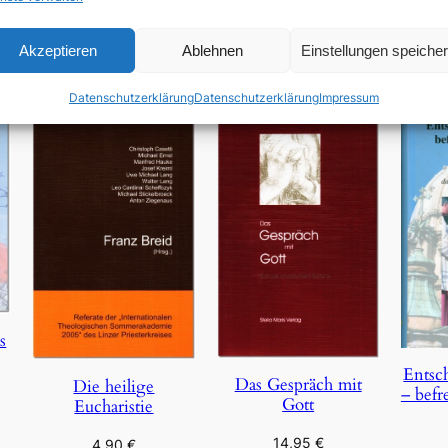
In den Warenkorb
Akzeptieren
Ablehnen
Einstellungen speiche
Datenschutzerklärung
Datenschutzerklärung
Impressum
s
Entsc
Das Gespräch mit
Die heilige
– befr
Gott
Eucharistie
14,95
€
4,90
€