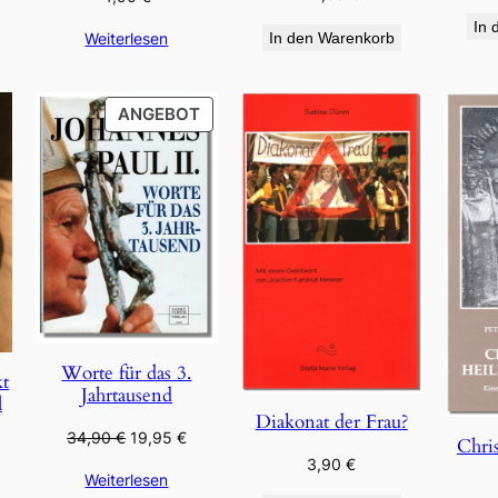
In 
Weiterlesen
In den Warenkorb
PRODUKT
ANGEBOT
IM
ANGEBOT
Worte für das 3.
kt
Jahrtausend
l
Diakonat der Frau?
Ursprünglicher
Aktueller
34,90
€
19,95
€
Chris
Preis
Preis
3,90
€
Weiterlesen
war:
ist: