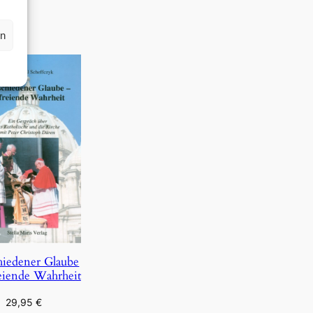
rn
hiedener Glaube
eiende Wahrheit
29,95
€