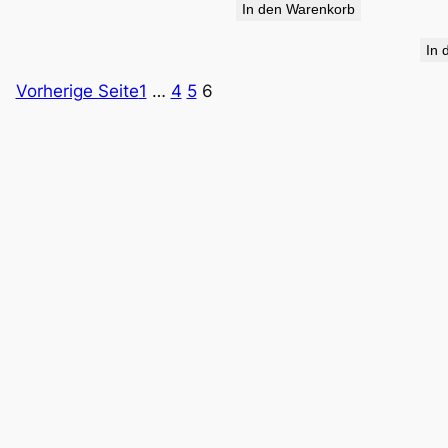
In den Warenkorb
34,90 €
19,95 €.
In 
Vorherige Seite
1
…
4
5
6