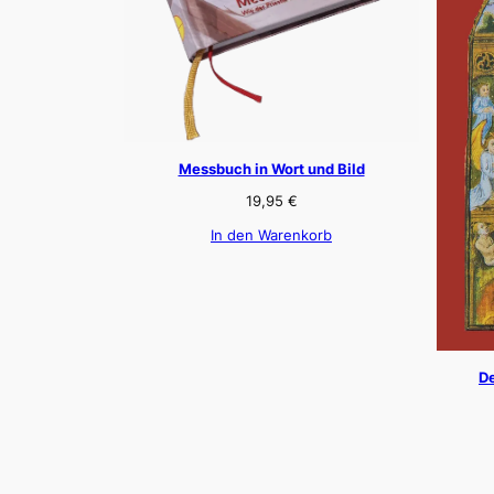
Messbuch in Wort und Bild
19,95
€
In den Warenkorb
De