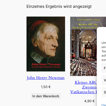
Einzelnes Ergebnis wird angezeigt
Um 
um 
Tec
auf
zur
F
John Henry Newman
V
Kleines ABC des
Zweiten
1,50
€
Vatikanischen Konzi
S
In den Warenkorb
4,90
€
Die