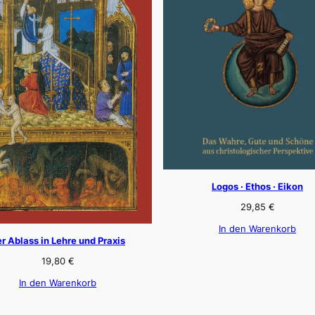
Logos · Ethos · Eikon
29,85
€
In den Warenkorb
r Ablass in Lehre und Praxis
19,80
€
In den Warenkorb