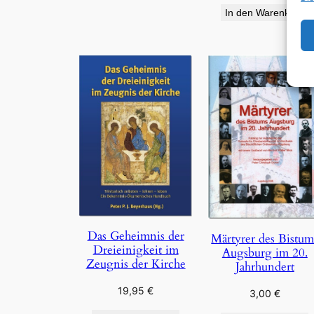
In den Warenkorb
Das Geheimnis der
Märtyrer des Bistum
Dreieinigkeit im
Augsburg im 20.
Zeugnis der Kirche
Jahrhundert
19,95
€
3,00
€