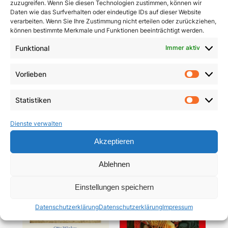
zuzugreifen. Wenn Sie diesen Technologien zustimmen, können wir
Daten wie das Surfverhalten oder eindeutige IDs auf dieser Website
verarbeiten. Wenn Sie Ihre Zustimmung nicht erteilen oder zurückziehen,
können bestimmte Merkmale und Funktionen beeinträchtigt werden.
Funktional
Immer aktiv
Pracht und Demut
Communio
Vorlieben
Vorlie
5,90
€
19,95
€
Statistiken
In den Warenkorb
In den Warenkorb
Statist
Dienste verwalten
Akzeptieren
Ablehnen
Einstellungen speichern
Datenschutzerklärung
Datenschutzerklärung
Impressum