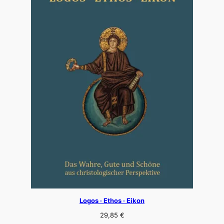
Logos · Ethos · Eikon
29,85
€