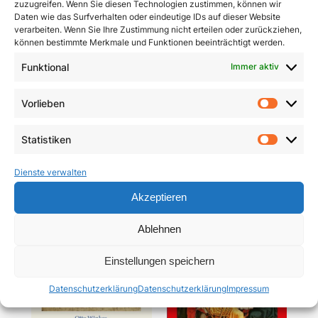
zuzugreifen. Wenn Sie diesen Technologien zustimmen, können wir
Daten wie das Surfverhalten oder eindeutige IDs auf dieser Website
verarbeiten. Wenn Sie Ihre Zustimmung nicht erteilen oder zurückziehen,
können bestimmte Merkmale und Funktionen beeinträchtigt werden.
Funktional
Immer aktiv
Pracht und Demut
Communio
Vorlieben
Vorlie
5,90
€
19,95
€
Statistiken
In den Warenkorb
In den Warenkorb
Statist
Dienste verwalten
Akzeptieren
Ablehnen
Einstellungen speichern
Datenschutzerklärung
Datenschutzerklärung
Impressum