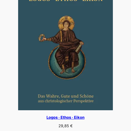
Logos · Ethos · Eikon
29,85
€