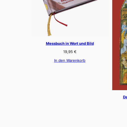
Messbuch in Wort und Bild
19,95
€
In den Warenkorb
De