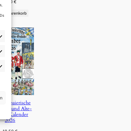
9,90
€
s,
den Warenkorb
IDs
rlieben
atistiken
rn
Oberbaierische
Täg- und Alte-
uch-Kalender
2026