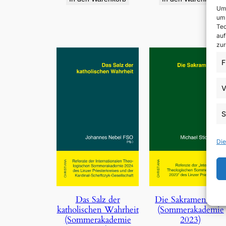
Um 
um 
Tec
auf
zur
F
V
S
Die
Die Sakramentalie
Das Salz der
(Sommerakademie
katholischen Wahrheit
2023)
(Sommerakademie