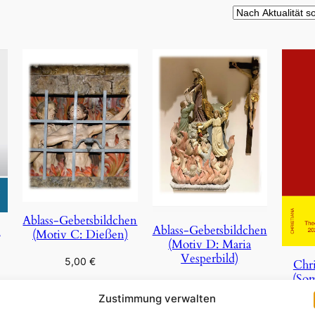
Ablass-Gebetsbildchen
Ablass-Gebetsbildchen
n
(Motiv C: Dießen)
(Motiv D: Maria
Vesperbild)
5,00
€
Chri
(So
5,00
€
In den Warenkorb
Zustimmung verwalten
In den Warenkorb