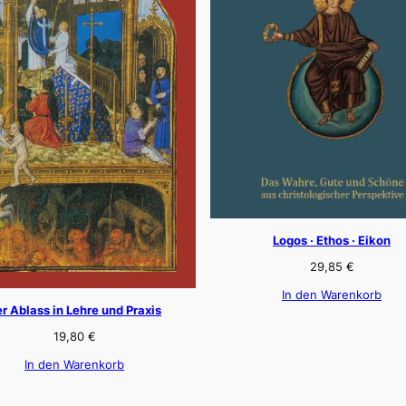
Logos · Ethos · Eikon
29,85
€
In den Warenkorb
r Ablass in Lehre und Praxis
19,80
€
In den Warenkorb