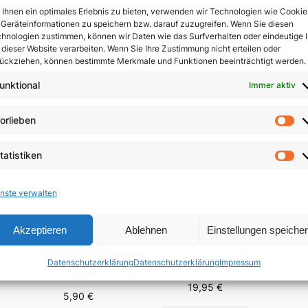
Ihnen ein optimales Erlebnis zu bieten, verwenden wir Technologien wie Cookie
Geräteinformationen zu speichern bzw. darauf zuzugreifen. Wenn Sie diesen
In 
hnologien zustimmen, können wir Daten wie das Surfverhalten oder eindeutige 
 dieser Website verarbeiten. Wenn Sie Ihre Zustimmung nicht erteilen oder
ückziehen, können bestimmte Merkmale und Funktionen beeinträchtigt werden.
unktional
Immer aktiv
orlieben
Vo
tatistiken
St
nste verwalten
Akzeptieren
Ablehnen
Einstellungen speiche
Der 
Menschsein zwischen
Fest-
Das Evangelium
Himmel und Erde
Datenschutzerklärung
Datenschutzerklärung
Impressum
Brä
anders verkünden
n
19,95
€
5,90
€