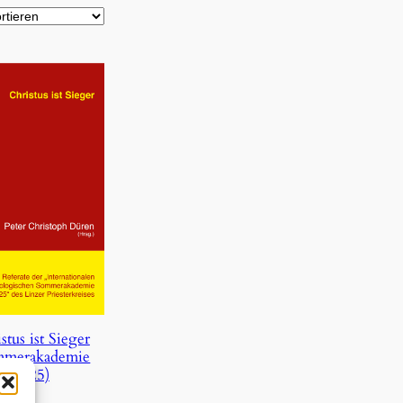
stus ist Sieger
mmerakademie
2025)