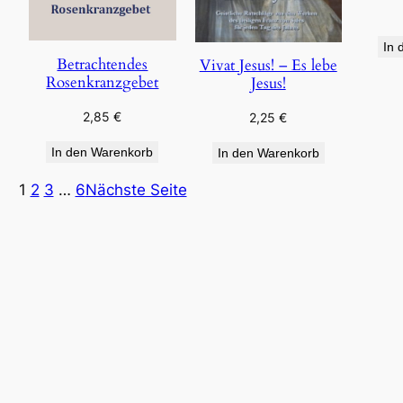
In 
Betrachtendes
Vivat Jesus! – Es lebe
Rosenkranzgebet
Jesus!
2,85
€
2,25
€
In den Warenkorb
In den Warenkorb
1
2
3
…
6
Nächste Seite