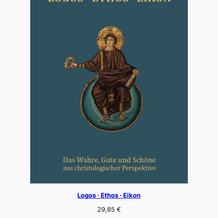
Logos · Ethos · Eikon
29,85
€