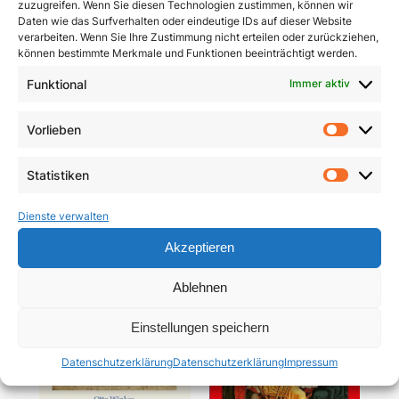
zuzugreifen. Wenn Sie diesen Technologien zustimmen, können wir
Daten wie das Surfverhalten oder eindeutige IDs auf dieser Website
verarbeiten. Wenn Sie Ihre Zustimmung nicht erteilen oder zurückziehen,
können bestimmte Merkmale und Funktionen beeinträchtigt werden.
Funktional
Immer aktiv
Pracht und Demut
Communio
Vorlieben
Vorlie
5,90
€
19,95
€
Statistiken
In den Warenkorb
In den Warenkorb
Statist
Dienste verwalten
Akzeptieren
Ablehnen
Einstellungen speichern
Datenschutzerklärung
Datenschutzerklärung
Impressum