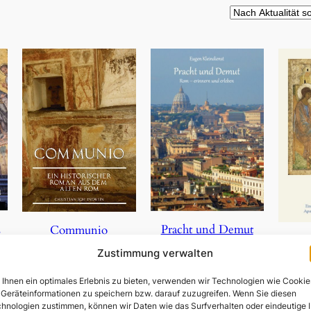
,
Pracht und Demut
Communio
Zustimmung verwalten
5,90
€
19,95
€
Ihnen ein optimales Erlebnis zu bieten, verwenden wir Technologien wie Cookie
In den Warenkorb
In den Warenkorb
Geräteinformationen zu speichern bzw. darauf zuzugreifen. Wenn Sie diesen
In 
hnologien zustimmen, können wir Daten wie das Surfverhalten oder eindeutige 