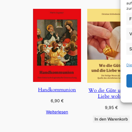
auf
zur
F
V
S
Die
Handkommunion
Wo die Güte und di
Liebe wohnt
6,90
€
9,95
€
Weiterlesen
In den Warenkorb