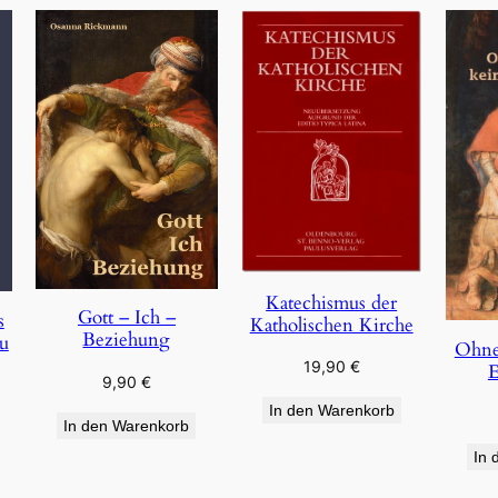
Katechismus der
Gott – Ich –
s
Katholischen Kirche
Beziehung
u
Ohne
19,90
€
E
9,90
€
In den Warenkorb
In den Warenkorb
In 