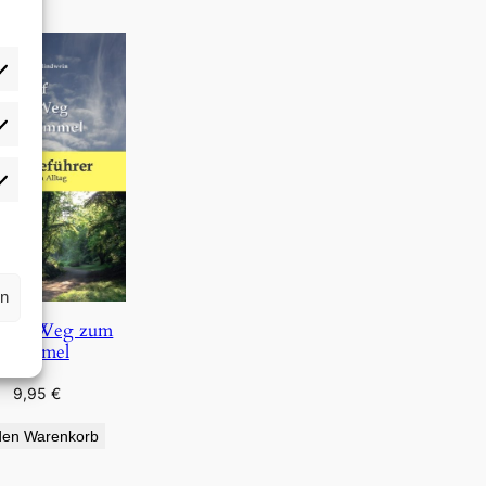
rlieben
atistiken
rn
 dem Weg zum
Himmel
9,95
€
den Warenkorb