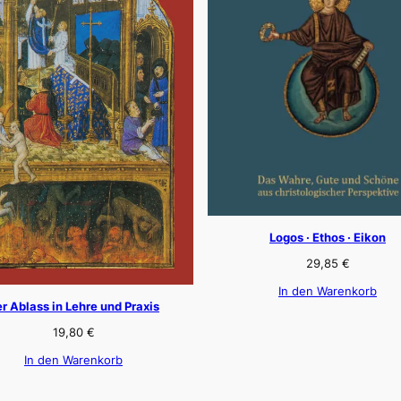
Logos · Ethos · Eikon
29,85
€
In den Warenkorb
r Ablass in Lehre und Praxis
19,80
€
In den Warenkorb