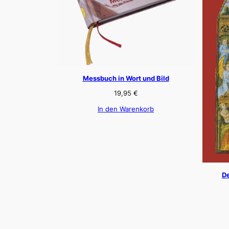
Messbuch in Wort und Bild
19,95
€
In den Warenkorb
De