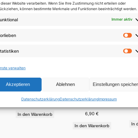
 dieser Website verarbeiten. Wenn Sie Ihre Zustimmung nicht erteilen oder
ückziehen, können bestimmte Merkmale und Funktionen beeinträchtigt werden.
unktional
Immer aktiv
orlieben
Vo
tatistiken
St
nste verwalten
Akzeptieren
Ablehnen
Einstellungen speiche
„Für viele vergossen“
Auf
e
Wir haben der Liebe
Datenschutzerklärung
Datenschutzerklärung
Impressum
geglaubt
19,95
€
6,90
€
In den Warenkorb
In 
In den Warenkorb