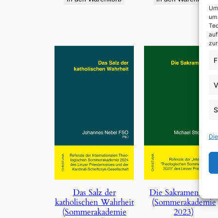
Um 
um 
Tec
auf
zur
F
V
S
Die
Die Sakramentalie
Das Salz der
(Sommerakademie
katholischen Wahrheit
2023)
(Sommerakademie