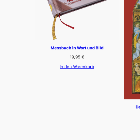
Messbuch in Wort und Bild
19,95
€
In den Warenkorb
De