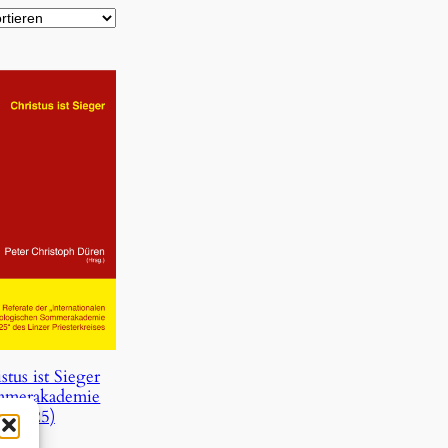
stus ist Sieger
mmerakademie
2025)