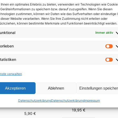
Ihnen ein optimales Erlebnis zu bieten, verwenden wir Technologien wie Cookie
Geräteinformationen zu speichern bzw. darauf zuzugreifen. Wenn Sie diesen
In 
hnologien zustimmen, können wir Daten wie das Surfverhalten oder eindeutige 
 dieser Website verarbeiten. Wenn Sie Ihre Zustimmung nicht erteilen oder
ückziehen, können bestimmte Merkmale und Funktionen beeinträchtigt werden.
unktional
Immer aktiv
orlieben
Vo
tatistiken
St
nste verwalten
Akzeptieren
Ablehnen
Einstellungen speiche
Der 
Menschsein zwischen
Fest-
Das Evangelium
Himmel und Erde
Datenschutzerklärung
Datenschutzerklärung
Impressum
Brä
anders verkünden
n
19,95
€
5,90
€