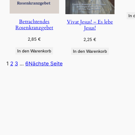
In 
Betrachtendes
Vivat Jesus! – Es lebe
Rosenkranzgebet
Jesus!
2,85
€
2,25
€
In den Warenkorb
In den Warenkorb
1
2
3
…
6
Nächste Seite