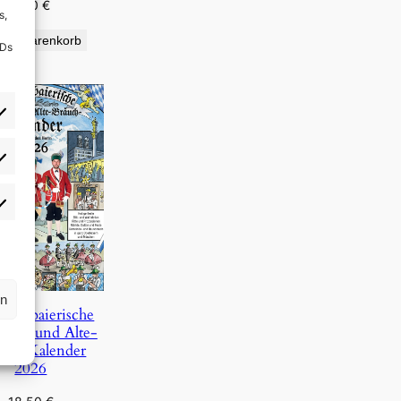
9,90
€
s,
den Warenkorb
IDs
rlieben
atistiken
rn
Oberbaierische
Täg- und Alte-
uch-Kalender
2026