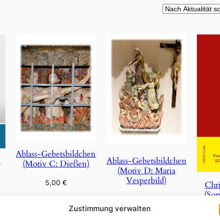
Ablass-Gebetsbildchen
Ablass-Gebetsbildchen
n
(Motiv C: Dießen)
(Motiv D: Maria
Vesperbild)
5,00
€
Chri
(So
5,00
€
In den Warenkorb
Zustimmung verwalten
In den Warenkorb