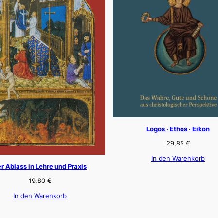
Logos · Ethos · Eikon
29,85
€
In den Warenkorb
r Ablass in Lehre und Praxis
19,80
€
In den Warenkorb