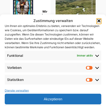
Zustimmung verwalten
Um Ihnen ein optimales Erlebnis zu bieten, verwenden wir Technologien
wie Cookies, um Geräteinformationen zu speichern bzw. darauf
zuzugreifen. Wenn Sie diesen Technologien zustimmen, können wir
Daten wie das Surfverhalten oder eindeutige IDs auf dieser Website
verarbeiten. Wenn Sie Ihre Zustimmung nicht erteilen oder zurückziehen,
können bestimmte Merkmale und Funktionen beeinträchtigt werden.
Wir brauchen heilige
Gemeinsam unterwegs
Priester
in schwerer Zeit
Funktional
Immer aktiv
5,90
€
29,85
€
Vorlieben
Vorlie
In den Warenkorb
In den Warenkorb
Statistiken
Statist
Dienste verwalten
Akzeptieren