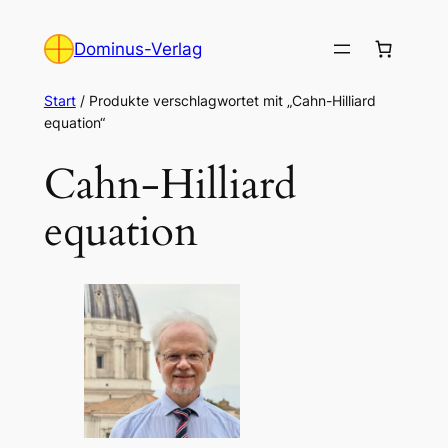
Zum
Inhalt
Dominus-Verlag
springen
Start
/ Produkte verschlagwortet mit „Cahn-Hilliard
equation“
Cahn-Hilliard
equation