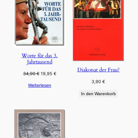
Worte für das 3.
Jahrtausend
Diakonat der Frau?
Ursprünglicher
Aktueller
34,90
€
19,95
€
Preis
Preis
3,90
€
Weiterlesen
war:
ist:
34,90 €
19,95 €.
In den Warenkorb