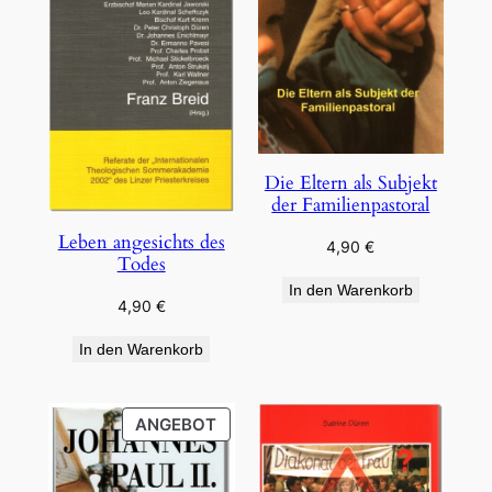
Die Eltern als Subjekt
der Familienpastoral
Leben angesichts des
4,90
€
Todes
In den Warenkorb
4,90
€
In den Warenkorb
PRODUKT
ANGEBOT
IM
ANGEBOT