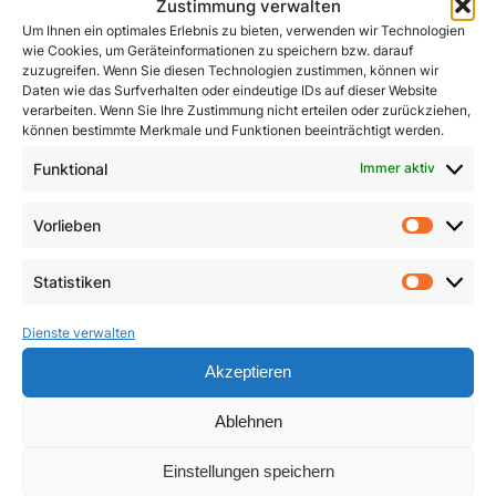
Zustimmung verwalten
Um Ihnen ein optimales Erlebnis zu bieten, verwenden wir Technologien
wie Cookies, um Geräteinformationen zu speichern bzw. darauf
zuzugreifen. Wenn Sie diesen Technologien zustimmen, können wir
Daten wie das Surfverhalten oder eindeutige IDs auf dieser Website
verarbeiten. Wenn Sie Ihre Zustimmung nicht erteilen oder zurückziehen,
können bestimmte Merkmale und Funktionen beeinträchtigt werden.
John Henry Newman
Funktional
Immer aktiv
Kleines ABC des
Zweiten Vatikanischen
1,50
€
Vorlieben
Konzils
Vorlie
In den Warenkorb
4,90
€
Statistiken
Statist
In den Warenkorb
Dienste verwalten
Akzeptieren
Ablehnen
Einstellungen speichern