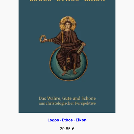
Logos · Ethos · Eikon
29,85
€