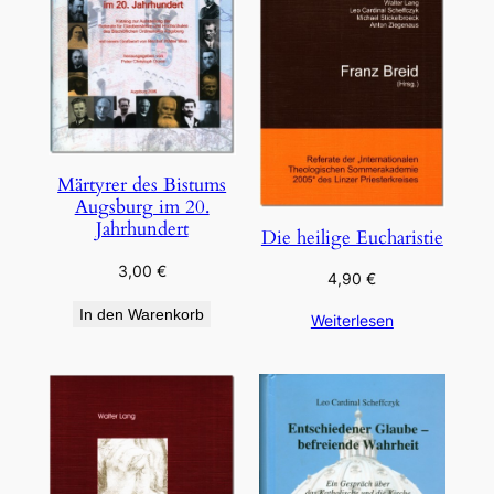
Märtyrer des Bistums
Augsburg im 20.
Jahrhundert
Die heilige Eucharistie
3,00
€
4,90
€
In den Warenkorb
Weiterlesen