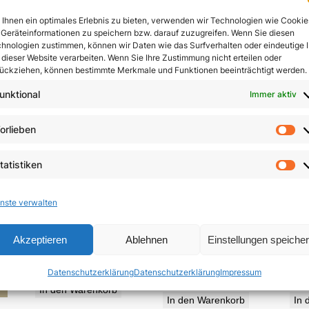
In den Warenkorb
Ihnen ein optimales Erlebnis zu bieten, verwenden wir Technologien wie Cookie
In den Warenkorb
Geräteinformationen zu speichern bzw. darauf zuzugreifen. Wenn Sie diesen
hnologien zustimmen, können wir Daten wie das Surfverhalten oder eindeutige 
 dieser Website verarbeiten. Wenn Sie Ihre Zustimmung nicht erteilen oder
ückziehen, können bestimmte Merkmale und Funktionen beeinträchtigt werden.
unktional
Immer aktiv
orlieben
Vo
tatistiken
St
nste verwalten
Die Neuerfindung
Jesu
Zeugen des Nordens
Akzeptieren
Ablehnen
Einstellungen speiche
des Menschen
5,85
€
Datenschutzerklärung
Datenschutzerklärung
Impressum
19,95
€
In den Warenkorb
In den Warenkorb
In 