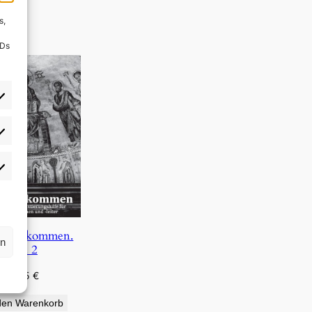
s,
IDs
rlieben
atistiken
s, wir kommen.
rn
Bd. 2
4,95
€
den Warenkorb