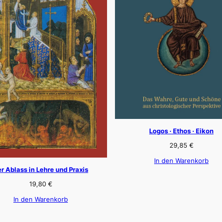
Logos · Ethos · Eikon
29,85
€
In den Warenkorb
r Ablass in Lehre und Praxis
19,80
€
In den Warenkorb