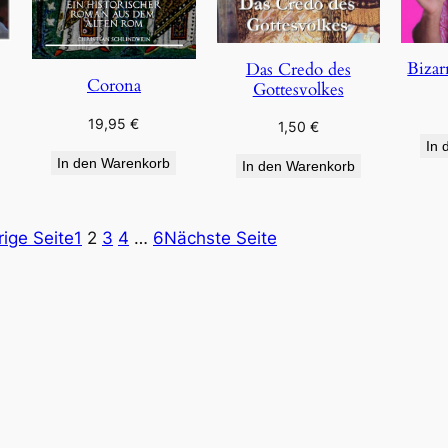
Bizar
Das Credo des
Corona
Gottesvolkes
19,95
€
1,50
€
In 
In den Warenkorb
In den Warenkorb
rige Seite
1
2
3
4
…
6
Nächste Seite