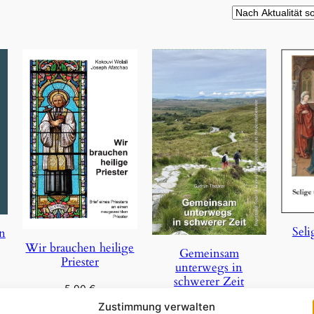
Seli
on
Wir brauchen heilige
Gemeinsam
Priester
unterwegs in
schwerer Zeit
5,90
€
In 
Zustimmung verwalten
29,85
€