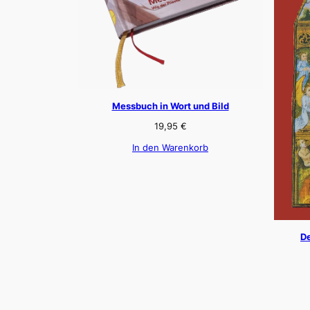
Messbuch in Wort und Bild
19,95
€
In den Warenkorb
De