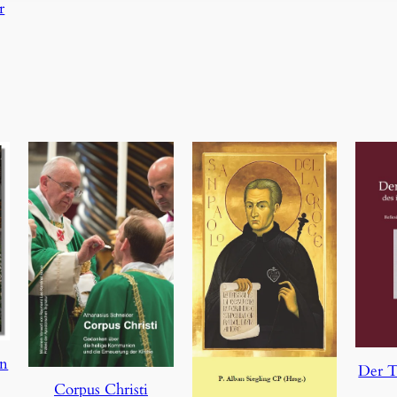
r
en
Der T
Corpus Christi