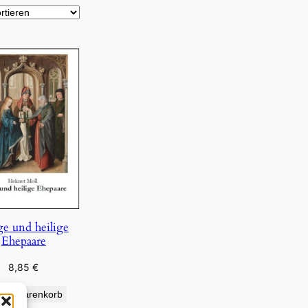
ge und heilige
Ehepaare
8,85
€
den Warenkorb