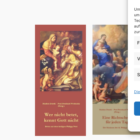
Um 
um 
Tec
auf
zur
F
V
S
Die