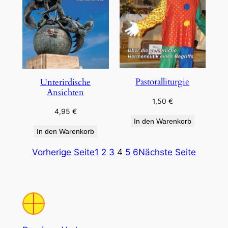
Pastoralliturgie
Unterirdische
Ansichten
1,50
€
4,95
€
In den Warenkorb
In den Warenkorb
Vorherige Seite
1
2
3
4
5
6
Nächste Seite