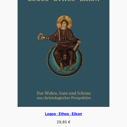
Logos · Ethos · Eikon
29,85
€