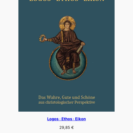
Logos · Ethos · Eikon
29,85
€