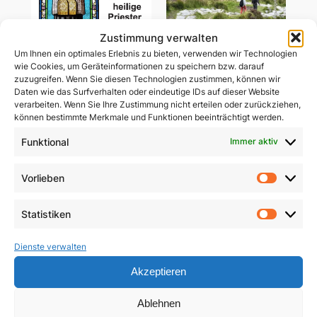
Zustimmung verwalten
Um Ihnen ein optimales Erlebnis zu bieten, verwenden wir Technologien
wie Cookies, um Geräteinformationen zu speichern bzw. darauf
zuzugreifen. Wenn Sie diesen Technologien zustimmen, können wir
Daten wie das Surfverhalten oder eindeutige IDs auf dieser Website
Wir brauchen heilige
Gemeinsam unterwegs
verarbeiten. Wenn Sie Ihre Zustimmung nicht erteilen oder zurückziehen,
Priester
in schwerer Zeit
können bestimmte Merkmale und Funktionen beeinträchtigt werden.
5,90
€
Funktional
Immer aktiv
29,85
€
In den Warenkorb
In den Warenkorb
Vorlieben
Vorlie
Statistiken
Statist
Dienste verwalten
Akzeptieren
Ablehnen