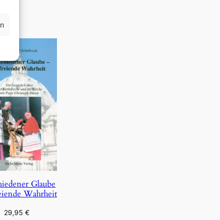
rn
hiedener Glaube
eiende Wahrheit
29,95
€