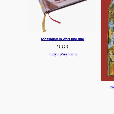
Messbuch in Wort und Bild
19,95
€
In den Warenkorb
De