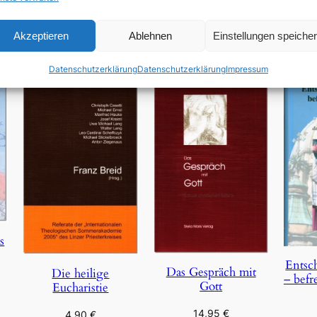
In den Warenkorb
Akzeptieren
Ablehnen
Einstellungen speiche
Datenschutzerklärung
Datenschutzerklärung
Impressum
s
Entsc
Das Gespräch mit
Die heilige
– befr
Gott
Eucharistie
14,95
€
4,90
€