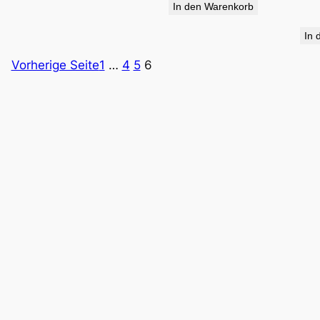
In den Warenkorb
34,90 €
19,95 €.
In 
Vorherige Seite
1
…
4
5
6