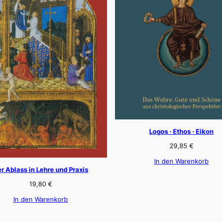
Logos · Ethos · Eikon
29,85
€
In den Warenkorb
r Ablass in Lehre und Praxis
19,80
€
In den Warenkorb