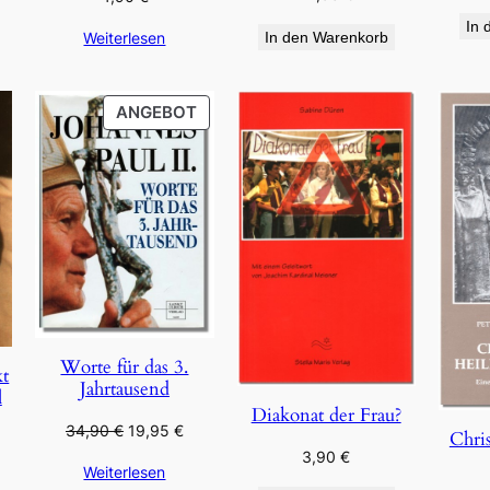
In 
Weiterlesen
In den Warenkorb
PRODUKT
ANGEBOT
IM
ANGEBOT
Worte für das 3.
kt
Jahrtausend
l
Diakonat der Frau?
Ursprünglicher
Aktueller
34,90
€
19,95
€
Chris
Preis
Preis
3,90
€
Weiterlesen
war:
ist: