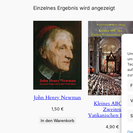
Einzelnes Ergebnis wird angezeigt
Um 
um 
Tec
auf
zur
F
John Henry Newman
V
Kleines ABC des
Zweiten
1,50
€
Vatikanischen Konzi
S
In den Warenkorb
4,90
€
Die