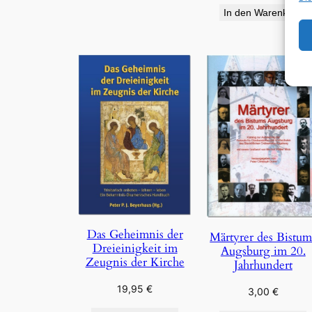
In den Warenkorb
Das Geheimnis der
Märtyrer des Bistum
Dreieinigkeit im
Augsburg im 20.
Zeugnis der Kirche
Jahrhundert
19,95
€
3,00
€