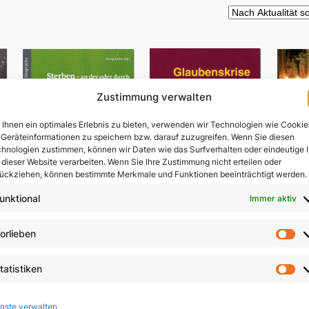
Zustimmung verwalten
Ihnen ein optimales Erlebnis zu bieten, verwenden wir Technologien wie Cookie
Geräteinformationen zu speichern bzw. darauf zuzugreifen. Wenn Sie diesen
hnologien zustimmen, können wir Daten wie das Surfverhalten oder eindeutige 
 dieser Website verarbeiten. Wenn Sie Ihre Zustimmung nicht erteilen oder
ückziehen, können bestimmte Merkmale und Funktionen beeinträchtigt werden.
unktional
Immer aktiv
Sterben – an der oder
orlieben
V
durch die Hand des
Vo
Menschen?
Glaubenskrise und
ls
tatistiken
Seelsorge
St
9,80
€
In 
9,90
€
nste verwalten
In den Warenkorb