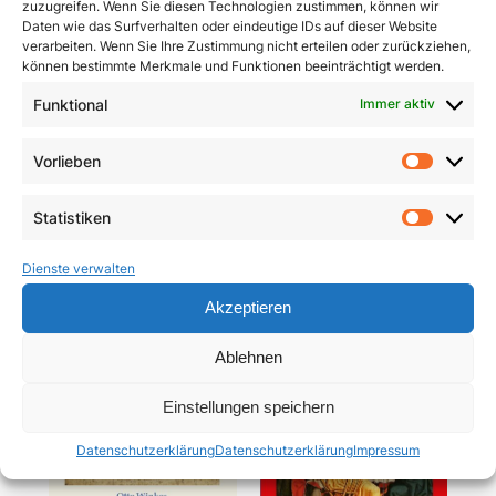
zuzugreifen. Wenn Sie diesen Technologien zustimmen, können wir
Daten wie das Surfverhalten oder eindeutige IDs auf dieser Website
verarbeiten. Wenn Sie Ihre Zustimmung nicht erteilen oder zurückziehen,
können bestimmte Merkmale und Funktionen beeinträchtigt werden.
Funktional
Immer aktiv
Pracht und Demut
Communio
Vorlieben
Vorlie
5,90
€
19,95
€
Statistiken
In den Warenkorb
In den Warenkorb
Statist
Dienste verwalten
Akzeptieren
Ablehnen
Einstellungen speichern
Datenschutzerklärung
Datenschutzerklärung
Impressum