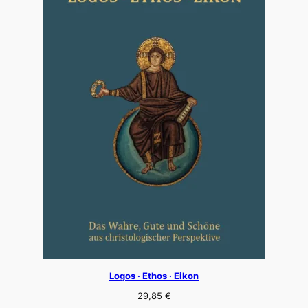
Logos · Ethos · Eikon
29,85
€