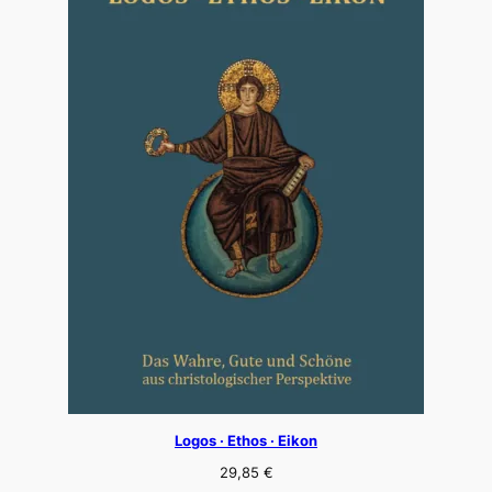
Logos · Ethos · Eikon
29,85
€