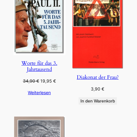
ANGEBOT
Worte für das 3.
Jahrtausend
Diakonat der Frau?
Ursprünglicher
Aktueller
34,90
€
19,95
€
Preis
Preis
3,90
€
Weiterlesen
war:
ist:
34,90 €
19,95 €.
In den Warenkorb