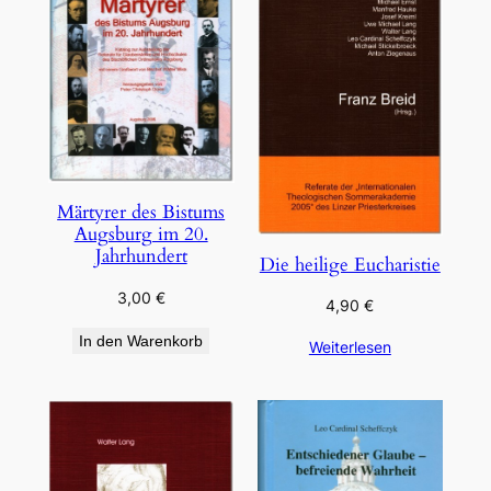
Märtyrer des Bistums
Augsburg im 20.
Jahrhundert
Die heilige Eucharistie
3,00
€
4,90
€
In den Warenkorb
Weiterlesen