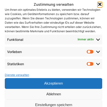
Zustimmung verwalten
Um Ihnen ein optimales Erlebnis zu bieten, verwenden wir Technologien
wie Cookies, um Geräteinformationen zu speichern bzw. darauf
zuzugreifen. Wenn Sie diesen Technologien zustimmen, können wir
Daten wie das Surfverhalten oder eindeutige IDs auf dieser Website
verarbeiten. Wenn Sie Ihre Zustimmung nicht erteilen oder zurückziehen,
können bestimmte Merkmale und Funktionen beeinträchtigt werden.
Funktional
Immer aktiv
John Henry Newman
Kleines ABC des
Zweiten Vatikanischen
1,50
€
Vorlieben
Vorlie
Konzils
In den Warenkorb
Statistiken
4,90
€
Statist
Dienste verwalten
In den Warenkorb
Akzeptieren
Ablehnen
Einstellungen speichern