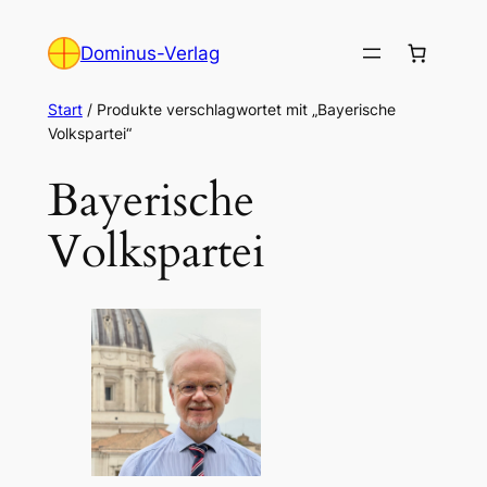
Zum
Inhalt
Dominus-Verlag
springen
Start
/ Produkte verschlagwortet mit „Bayerische
Volkspartei“
Bayerische
Volkspartei