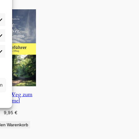
rlieben
atistiken
rn
 dem Weg zum
Himmel
9,95
€
den Warenkorb