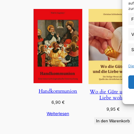
auf
zur
F
V
S
Die
Handkommunion
Wo die Güte und di
Liebe wohnt
6,90
€
9,95
€
Weiterlesen
In den Warenkorb