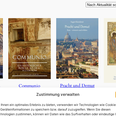
,
Pracht und Demut
Communio
Zustimmung verwalten
5,90
€
19,95
€
Ihnen ein optimales Erlebnis zu bieten, verwenden wir Technologien wie Cookie
In den Warenkorb
In den Warenkorb
Geräteinformationen zu speichern bzw. darauf zuzugreifen. Wenn Sie diesen
In 
hnologien zustimmen, können wir Daten wie das Surfverhalten oder eindeutige 