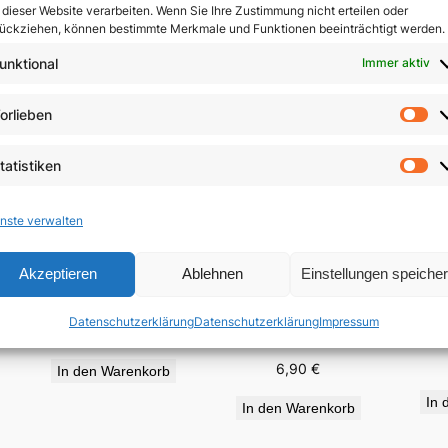
 dieser Website verarbeiten. Wenn Sie Ihre Zustimmung nicht erteilen oder
ückziehen, können bestimmte Merkmale und Funktionen beeinträchtigt werden.
unktional
Immer aktiv
orlieben
Vo
tatistiken
St
nste verwalten
Akzeptieren
Ablehnen
Einstellungen speiche
„Für viele vergossen“
Auf
e
Wir haben der Liebe
Datenschutzerklärung
Datenschutzerklärung
Impressum
geglaubt
19,95
€
6,90
€
In den Warenkorb
In 
In den Warenkorb