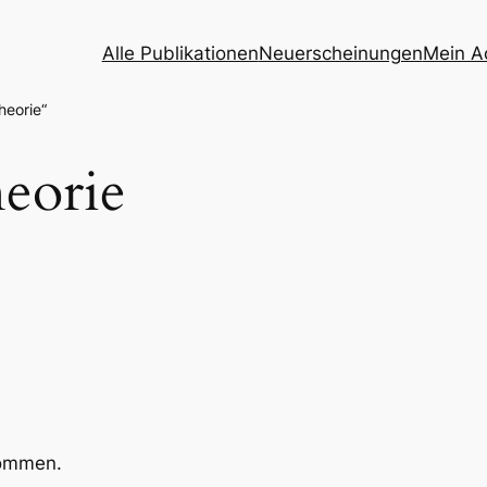
Alle Publikationen
Neuerscheinungen
Mein A
heorie“
heorie
kommen.