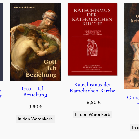
Katechismus der
Gott – Ich –
s
Katholischen Kirche
Beziehung
u
Ohne
19,90
€
E
9,90
€
In den Warenkorb
In den Warenkorb
In 