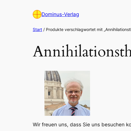
Zum
Inhalt
Dominus-Verlag
springen
Start
/ Produkte verschlagwortet mit „Annihilationst
Annihilationst
Wir freuen uns, dass Sie uns besuchen 