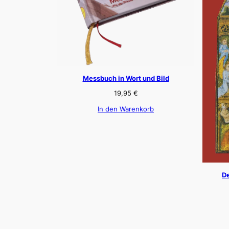
Messbuch in Wort und Bild
19,95
€
In den Warenkorb
De