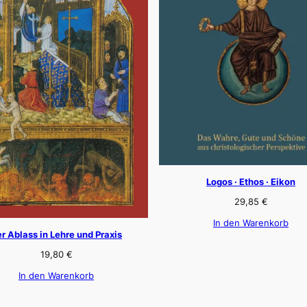
Logos · Ethos · Eikon
29,85
€
In den Warenkorb
r Ablass in Lehre und Praxis
19,80
€
In den Warenkorb