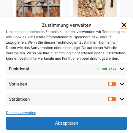
Zustimmung verwalten
Um Ihnen ein optimales Erlebnis zu bieten, verwenden wir Technologien
Ablass-Gebetsbildchen
wie Cookies, um Geräteinformationen zu speichern bzw. darauf
Ablass-Gebetsbildchen
(Motiv C: Dießen)
zuzugreifen. Wenn Sie diesen Technologien zustimmen, können wir
(Motiv D: Maria
Daten wie das Surfverhalten oder eindeutige IDs auf dieser Website
Vesperbild)
5,00
€
verarbeiten. Wenn Sie Ihre Zustimmung nicht erteilen oder zurückziehen,
können bestimmte Merkmale und Funktionen beeinträchtigt werden.
5,00
€
In den Warenkorb
Funktional
Immer aktiv
In den Warenkorb
Vorlieben
Vorlie
Statistiken
Statist
Dienste verwalten
Akzeptieren