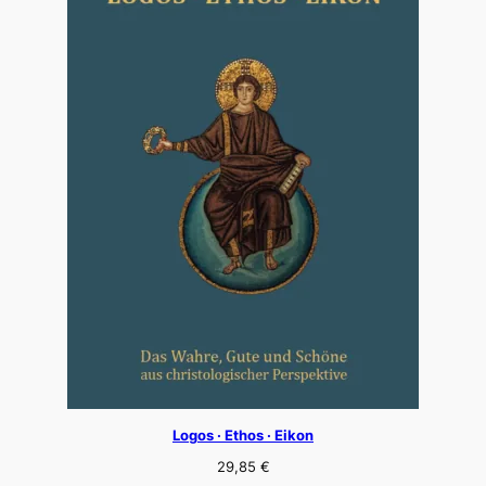
Logos · Ethos · Eikon
29,85
€