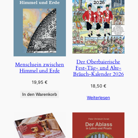
Der Oberbaierische
Menschsein zwischen
Fest-Täg- und Alte-
Himmel und Erde
Bräuch-Kalender 2026
19,95
€
18,50
€
In den Warenkorb
Weiterlesen