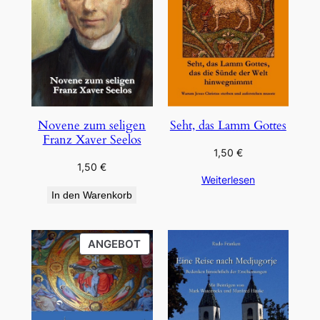
Novene zum seligen
Seht, das Lamm Gottes
Franz Xaver Seelos
1,50
€
1,50
€
Weiterlesen
In den Warenkorb
PRODUKT
ANGEBOT
IM
ANGEBOT