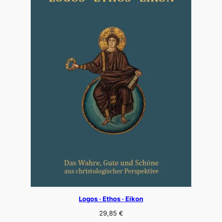
Logos · Ethos · Eikon
29,85
€