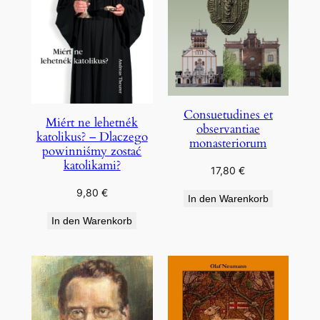
Consuetudines et
Miért ne lehetnék
observantiae
katolikus? – Dlaczego
monasteriorum
powinniśmy zostać
katolikami?
17,80
€
9,80
€
In den Warenkorb
In den Warenkorb