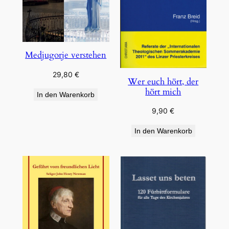
Medjugorje verstehen
29,80
€
Wer euch hört, der
hört mich
In den Warenkorb
9,90
€
In den Warenkorb